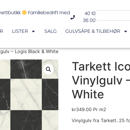
nettbutikk
Familiebedrift med
40 10
36 00
ER
LISTER
SALG
GULVSÅPE & TILBEHØR
lgulv – Logis Black & White
Tarkett Ic
Vinylgulv 
White
kr
349.00
Pr m2
Vinylgulv fra Tarkett. 25 fo