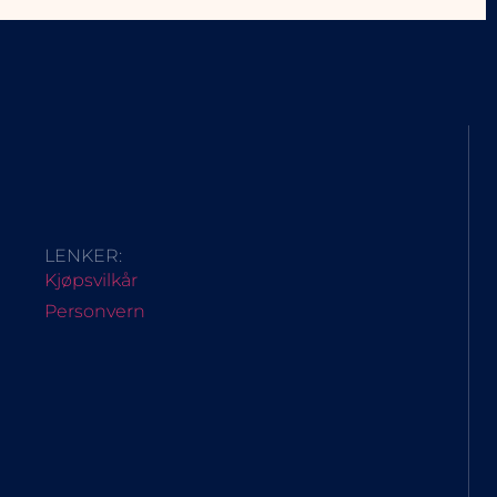
LENKER:
Kjøpsvilkår
Personvern