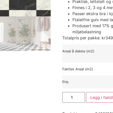
Praktisk, lettstelt og 
Finnes i 2, 3 og 4 me
Passer ekstra bra i 
Ftalatfrie gulv med l
Produsert med 17% gj
miljøbelastning
Totalpris per pakke:
kr
349
Areal å dekke (m2)
Faktisk Areal (m2)
Pris
Legg i hand