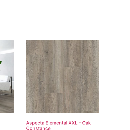
Aspecta Elemental XXL – Oak
Constance