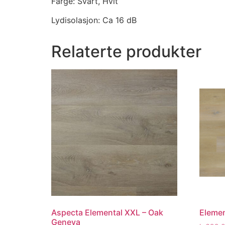
Farge: Svart, Hvit
Lydisolasjon: Ca 16 dB
Relaterte produkter
Aspecta Elemental XXL – Oak
Elemen
Geneva