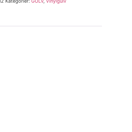
12
Kategorier:
GULV
,
Vinylgulv