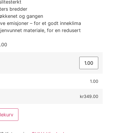
slitesterkt
ters bredder
kjøkkenet og gangen
ave emisjoner – for et godt inneklima
envunnet materiale, for en redusert
.00
1.00
kr349.00
lekurv