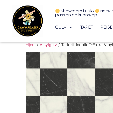
Showroom i Oslo
Norsk 
passion og kunnskap
GULV
TAPET
PEIS
Hjem
/
Vinylgulv
/ Tarkett Iconik T-Extra Viny