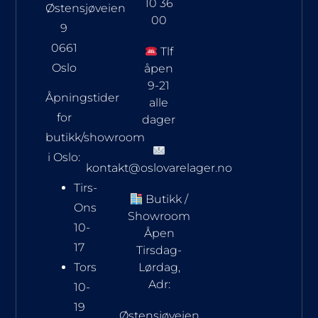
10 36
Østensjøveien
00
9
0661
Tlf
Oslo
åpen
9-21
Åpningstider
alle
for
dager
butikk/showroom
i Oslo:
kontakt@oslovarelager.no
Tirs-
Butikk /
Ons
Showroom
10-
Åpen
17
Tirsdag-
Tors
Lørdag,
Adr:
10-
19
Østensjøveien