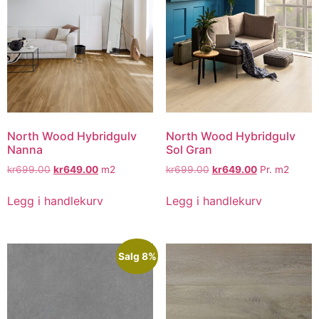
North Wood Hybridgulv
North Wood Hybridgulv
Nanna
Sol Gran
kr
699.00
kr
649.00
m2
kr
699.00
kr
649.00
Pr. m2
Legg i handlekurv
Legg i handlekurv
Salg 8%