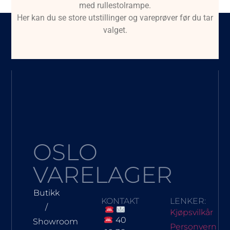
med rullestolrampe.
Her kan du se store utstillinger og vareprøver før du tar
valget.
OSLO
VARELAGER
Butikk
KONTAKT
LENKER:
/
Kjøpsvilkår
40
Showroom
Personvern