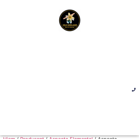
Hjem
/
Produsent
/
Aspecta Elemental
/ Aspecta