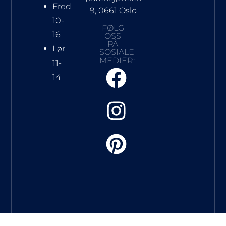
Fred
9, 0661 Oslo
10-
FØLG
16
OSS
PÅ
Lør
SOSIALE
MEDIER:
11-
14