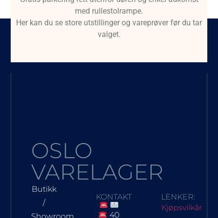
med rullestolrampe.
Her kan du se store utstillinger og vareprøver før du tar
valget.
OSLO
VARELAGER
Butikk
KONTAKT
LENKER:
/
Kjøpsvilkår
40
Showroom