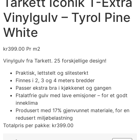
Tarkett Iconik T-Extra
Vinylgulv – Tyrol Pine
White
kr
399.00
Pr m2
Vinylgulv fra Tarkett. 25 forskjellige design!
Praktisk, lettstelt og slitesterkt
Finnes i 2, 3 og 4 meters bredder
Passer ekstra bra i kjøkkenet og gangen
Ftalatfrie gulv med lave emisjoner – for et godt
inneklima
Produsert med 17% gjenvunnet materiale, for en
redusert miljøbelastning
Totalpris per pakke:
kr
399.00