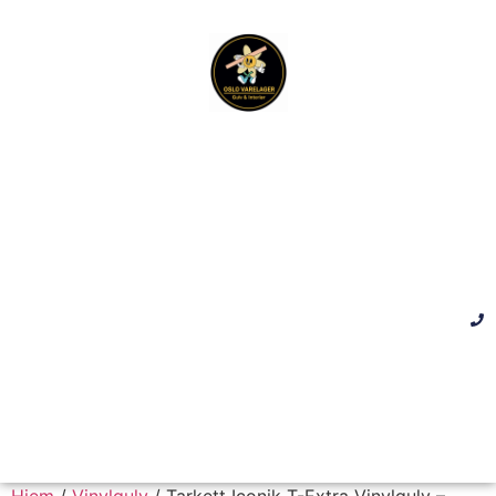
Hjem
/
Vinylgulv
/ Tarkett Iconik T-Extra Vinylgulv –