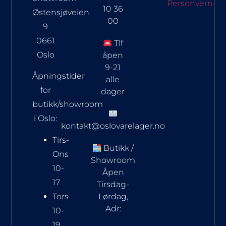
Personvern
10 36
Østensjøveien
00
9
0661
Tlf
Oslo
åpen
9-21
Åpningstider
alle
for
dager
butikk/showroom
i Oslo:
kontakt@oslovarelager.no
Tirs-
Butikk /
Ons
Showroom
10-
Åpen
17
Tirsdag-
Tors
Lørdag,
Adr:
10-
19