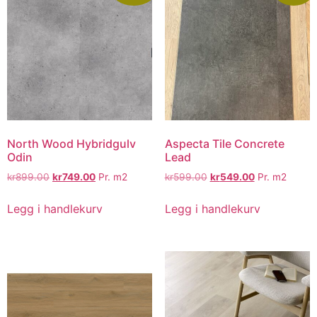
North Wood Hybridgulv
Aspecta Tile Concrete
Odin
Lead
kr
899.00
kr
749.00
Pr. m2
kr
599.00
kr
549.00
Pr. m2
Legg i handlekurv
Legg i handlekurv