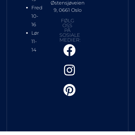
Østensjøveien
Fred
9, 0661 Oslo
10-
FØLG
16
OSS
PÅ
Lør
SOSIALE
MEDIER:
11-
14