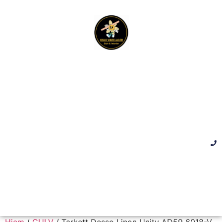
Hjem
/
GULV
/ Tarkett Desso Linon Unity AD59 6018-V