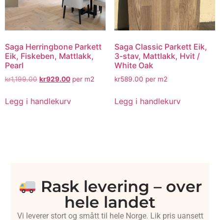
Saga Herringbone Parkett
Saga Classic Parkett Eik,
Eik, Fiskeben, Mattlakk,
3-stav, Mattlakk, Hvit /
Pearl
White Oak
kr
1,199.00
kr
929.00
per m2
kr
589.00
per m2
Legg i handlekurv
Legg i handlekurv
Rask levering – over
hele landet
Vi leverer stort og smått til hele Norge. Lik pris uansett