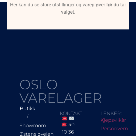
Her kan du se store utstillinger og vareprøver før du tar
valget.
OSLO
VARELAGER
Butikk
KONTAKT
LENKER:
/
Kjøpsvilkår
40
Showroom
Personvern
10 36
Østensjøveien