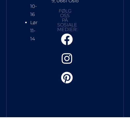
9, 0661 Oslo
10-
FØLG
16
OSS
PÅ
Lør
SOSIALE
MEDIER:
11-
14