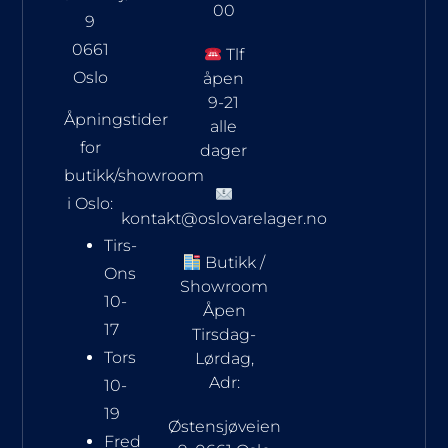
00
9
0661
Tlf
Oslo
åpen
9-21
Åpningstider
alle
for
dager
butikk/showroom
i Oslo:
kontakt@oslovarelager.no
Tirs-
Butikk /
Ons
Showroom
10-
Åpen
17
Tirsdag-
Tors
Lørdag,
Adr:
10-
19
Østensjøveien
Fred