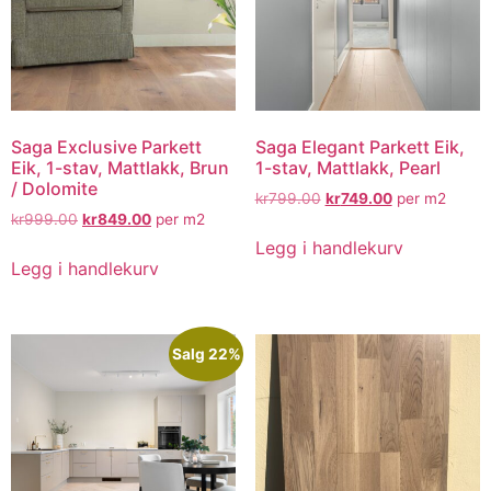
Saga Exclusive Parkett
Saga Elegant Parkett Eik,
Eik, 1-stav, Mattlakk, Brun
1-stav, Mattlakk, Pearl
/ Dolomite
kr
799.00
kr
749.00
per m2
kr
999.00
kr
849.00
per m2
Legg i handlekurv
Legg i handlekurv
Salg 22%