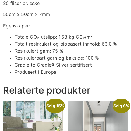
20 fliser pr. eske
50cm x 50cm x 7mm
Egenskaper:
Totale CO₂-utslipp: 1,58 kg CO₂/m²
Totalt resirkulert og biobasert innhold: 63,0 %
Resirkulert garn: 75 %
Resirkulerbart garn og bakside: 100 %
Cradle to Cradle® Silver-sertifisert
Produsert i Europa
Relaterte produkter
Salg 15%
Salg 6%