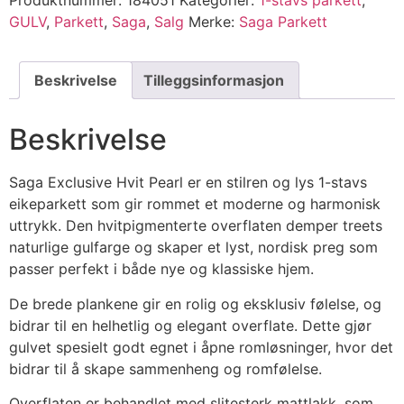
Produktnummer:
184051
Kategorier:
1-stavs parkett
,
GULV
,
Parkett
,
Saga
,
Salg
Merke:
Saga Parkett
Beskrivelse
Tilleggsinformasjon
Beskrivelse
Saga Exclusive Hvit Pearl er en stilren og lys 1-stavs
eikeparkett som gir rommet et moderne og harmonisk
uttrykk. Den hvitpigmenterte overflaten demper treets
naturlige gulfarge og skaper et lyst, nordisk preg som
passer perfekt i både nye og klassiske hjem.
De brede plankene gir en rolig og eksklusiv følelse, og
bidrar til en helhetlig og elegant overflate. Dette gjør
gulvet spesielt godt egnet i åpne romløsninger, hvor det
bidrar til å skape sammenheng og romfølelse.
Overflaten er behandlet med slitesterk mattlakk, som