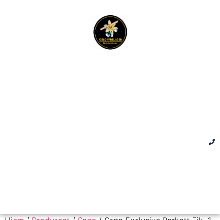
Hjem
/
Produsent
/
Saga
/ Saga Exclusive Parkett Eik, 1-