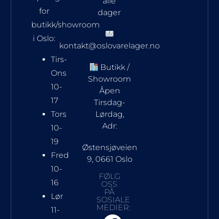
alle
for
dager
butikk/showroom
i Oslo:
kontakt@oslovarelager.no
Tirs-
Butikk /
Ons
Showroom
10-
Åpen
17
Tirsdag-
Tors
Lørdag,
Adr:
10-
19
Østensjøveien
Fred
9, 0661 Oslo
10-
FØLG
16
OSS
PÅ
Lør
SOSIALE
MEDIER:
11-