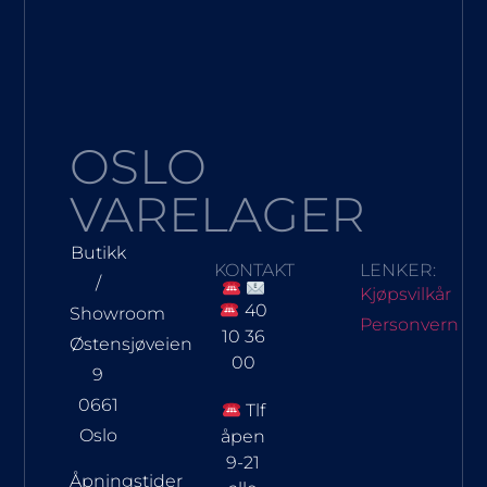
OSLO
VARELAGER
Butikk
KONTAKT
LENKER:
/
Kjøpsvilkår
40
Showroom
Personvern
10 36
Østensjøveien
00
9
0661
Tlf
Oslo
åpen
9-21
Åpningstider