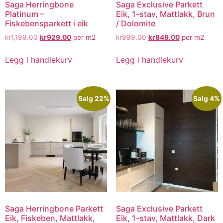
Saga Herringbone
Saga Exclusive Parkett
Platinum –
Eik, 1-stav, Mattlakk, Brun
Fiskebensparkett i eik
/ Dolomite
kr
1,199.00
kr
929.00
per m2
kr
999.00
kr
849.00
per m2
Legg i handlekurv
Legg i handlekurv
Salg 22%
Salg 4%
Saga Herringbone Parkett
Saga Exclusive Parkett
Eik, Fiskeben, Mattlakk,
Eik, 1-stav, Mattlakk, Dark