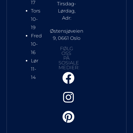
17
Tirsdag-
Tors
Lørdag,
Adr:
10-
19
Østensjøveien
Fred
9, 0661 Oslo
10-
FØLG
16
OSS
PÅ
Lør
SOSIALE
MEDIER:
11-
14