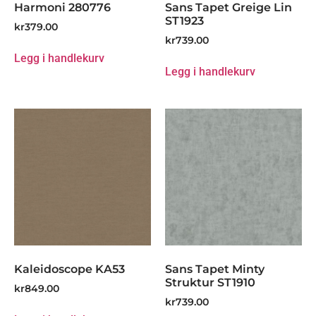
Harmoni 280776
Sans Tapet Greige Lin
ST1923
kr
379.00
kr
739.00
Legg i handlekurv
Legg i handlekurv
Kaleidoscope KA53
Sans Tapet Minty
Struktur ST1910
kr
849.00
kr
739.00