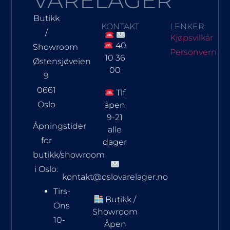
Butikk
KONTAKT
LENKER:
/
Kjøpsvilkår
40
Showroom
Personvern
10 36
Østensjøveien
00
9
0661
Tlf
Oslo
åpen
9-21
Åpningstider
alle
for
dager
butikk/showroom
i Oslo:
kontakt@oslovarelager.no
Tirs-
Butikk /
Ons
Showroom
10-
Åpen