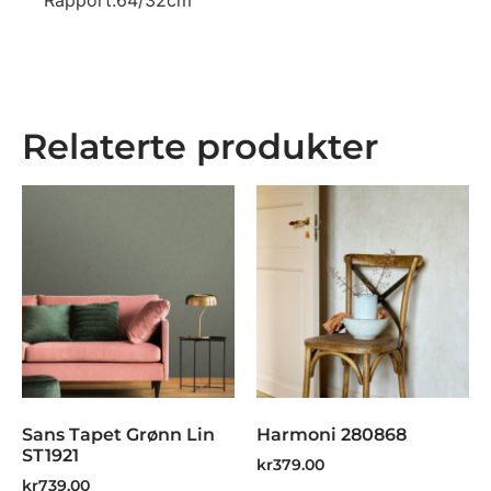
Rapport:64/32cm
Relaterte produkter
Sans Tapet Grønn Lin
Harmoni 280868
ST1921
kr
379.00
kr
739.00