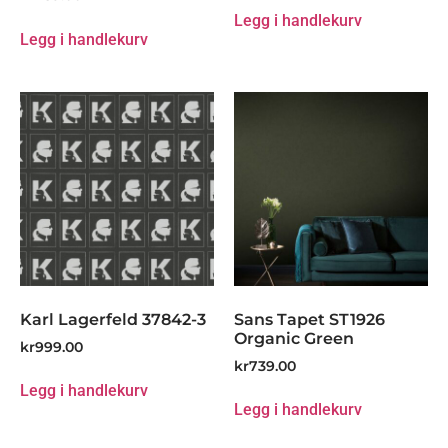
Legg i handlekurv
Legg i handlekurv
Karl Lagerfeld 37842-3
Sans Tapet ST1926
Organic Green
kr
999.00
kr
739.00
Legg i handlekurv
Legg i handlekurv