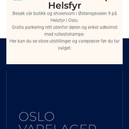
Helsfyr
Besøk vår butikk og showroom i Østensjøveien 9 på
Helsfyr i Oslo.
Gratis parkering rett utenfor døren og enkel adkomst
med rullestolrampe.
Her kan du se store utstillinger og vareprøver før du tar
valget.
OSLO
VARELAGER