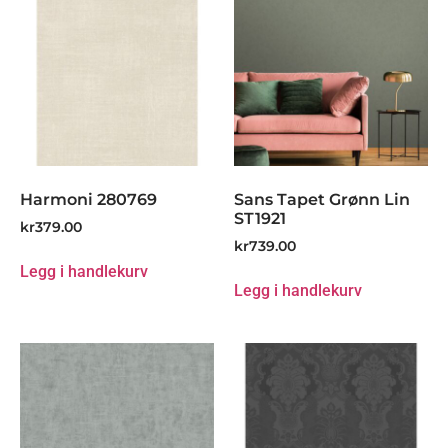
Harmoni 280769
Sans Tapet Grønn Lin
ST1921
kr
379.00
kr
739.00
Legg i handlekurv
Legg i handlekurv