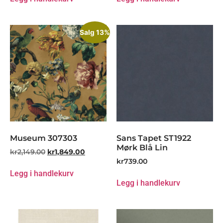
Salg 13%
Museum 307303
Sans Tapet ST1922
Mørk Blå Lin
kr
2,149.00
kr
1,849.00
kr
739.00
Legg i handlekurv
Legg i handlekurv