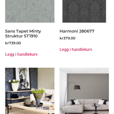
Sans Tapet Minty
Harmoni 280677
Struktur ST1910
kr
379.00
kr
739.00
Legg i handlekurv
Legg i handlekurv