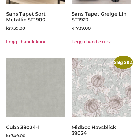
Sans Tapet Sort
Sans Tapet Greige Lin
Metallic ST1900
ST1923
kr
739.00
kr
739.00
Legg i handlekurv
Legg i handlekurv
Salg 39%
Cuba 38024-1
Midbec Havsblick
39024
kr
749.00