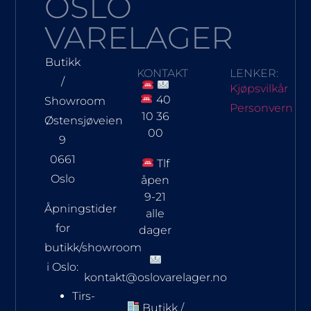
OSLO
VARELAGER
Butikk
KONTAKT
LENKER:
/
Kjøpsvilkår
40
Showroom
Personvern
10 36
Østensjøveien
00
9
0661
Tlf
Oslo
åpen
9-21
Åpningstider
alle
for
dager
butikk/showroom
i Oslo:
kontakt@oslovarelager.no
Tirs-
Butikk /