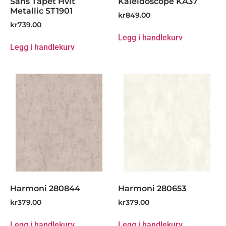
Sans Tapet Hvit
Kaleidoscope KA37
Metallic ST1901
kr
849.00
kr
739.00
Legg i handlekurv
Legg i handlekurv
Harmoni 280844
Harmoni 280653
kr
379.00
kr
379.00
Legg i handlekurv
Legg i handlekurv