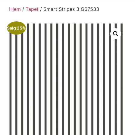
Hjem
/
Tapet
/ Smart Stripes 3 G67533
Salg 25%