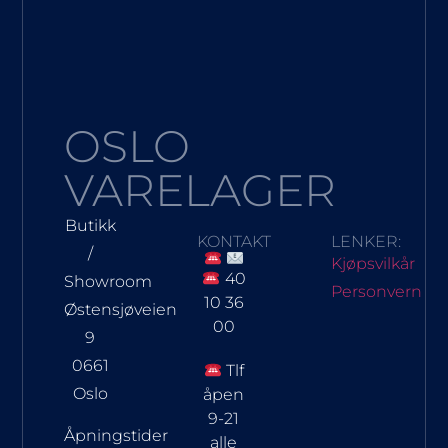
OSLO
VARELAGER
Butikk
KONTAKT
LENKER:
/
Kjøpsvilkår
40
Showroom
Personvern
10 36
Østensjøveien
00
9
0661
Tlf
Oslo
åpen
9-21
Åpningstider
alle