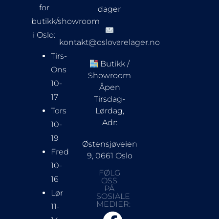
for
dager
butikk/showroom
i Oslo:
kontakt@oslovarelager.no
Tirs-
Butikk /
Ons
Showroom
10-
Åpen
17
Tirsdag-
Tors
Lørdag,
Adr:
10-
19
Østensjøveien
Fred
9, 0661 Oslo
10-
FØLG
16
OSS
PÅ
Lør
SOSIALE
MEDIER:
11-