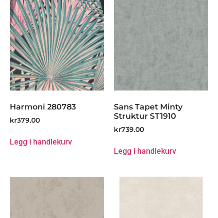
Harmoni 280783
Sans Tapet Minty
Struktur ST1910
kr
379.00
kr
739.00
Legg i handlekurv
Legg i handlekurv