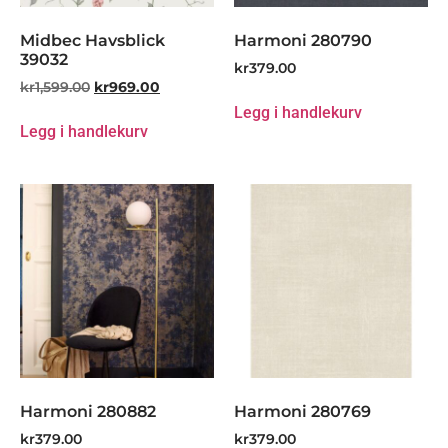
Midbec Havsblick
Harmoni 280790
39032
kr
379.00
kr
1,599.00
kr
969.00
Legg i handlekurv
Legg i handlekurv
Harmoni 280882
Harmoni 280769
kr
379.00
kr
379.00