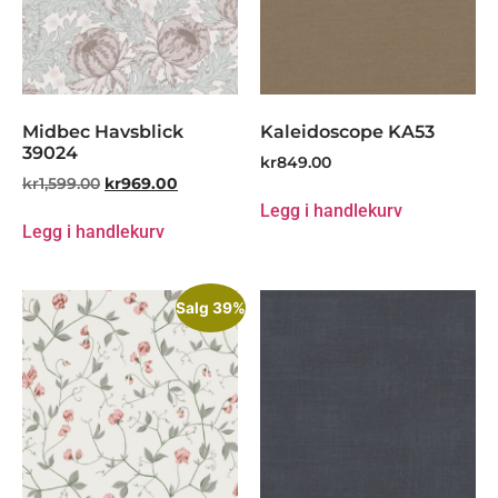
Midbec Havsblick
Kaleidoscope KA53
39024
kr
849.00
kr
1,599.00
kr
969.00
Legg i handlekurv
Legg i handlekurv
Salg 39%