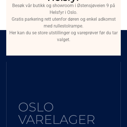
Besøk vår butikk og showroom i Østensjøveien 9 på
Helsfyr i Oslo.
Gratis parkering rett utenfor døren og enkel adkomst
med rullestolrampe.
Her kan du se store utstillinger og vareprøver før du tar
valget.
OSLO
VARELAGER