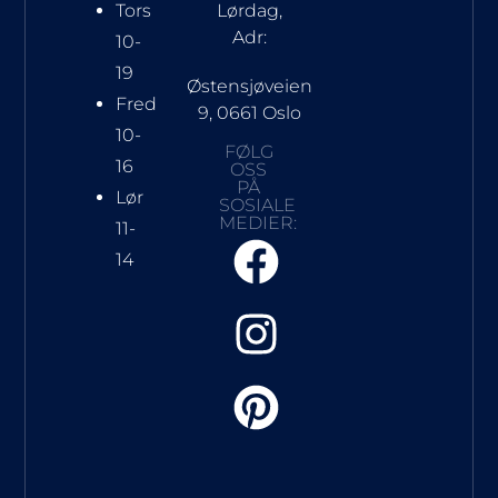
Tors
Lørdag,
Adr:
10-
19
Østensjøveien
Fred
9, 0661 Oslo
10-
FØLG
16
OSS
PÅ
Lør
SOSIALE
MEDIER:
11-
14