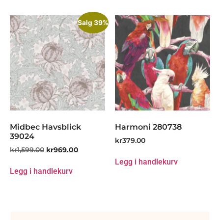
Salg 39%
Midbec Havsblick
Harmoni 280738
39024
kr
379.00
kr
1,599.00
kr
969.00
Legg i handlekurv
Legg i handlekurv