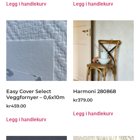
Legg i handlekurv
Legg i handlekurv
Easy Cover Select
Harmoni 280868
Veggfornyer – 0,6x10m
kr
379.00
kr
459.00
Legg i handlekurv
Legg i handlekurv