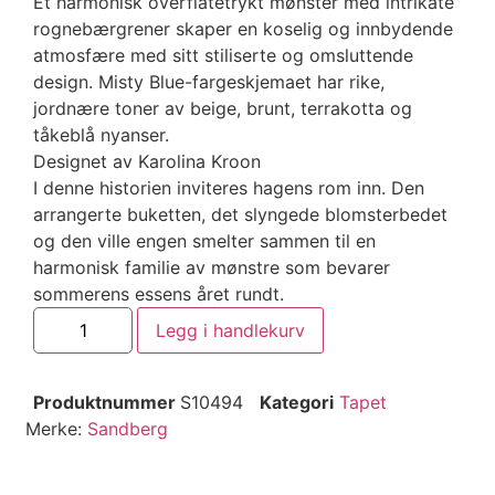
Et harmonisk overflatetrykt mønster med intrikate
rognebærgrener skaper en koselig og innbydende
atmosfære med sitt stiliserte og omsluttende
design. Misty Blue-fargeskjemaet har rike,
jordnære toner av beige, brunt, terrakotta og
tåkeblå nyanser.
Designet av Karolina Kroon
I denne historien inviteres hagens rom inn. Den
arrangerte buketten, det slyngede blomsterbedet
og den ville engen smelter sammen til en
harmonisk familie av mønstre som bevarer
sommerens essens året rundt.
Legg i handlekurv
Produktnummer
S10494
Kategori
Tapet
Merke:
Sandberg