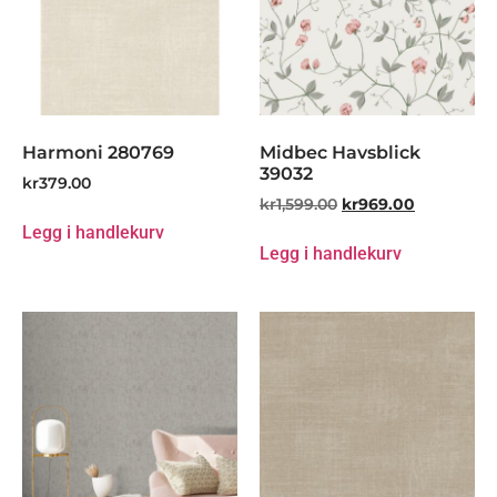
Harmoni 280769
Midbec Havsblick
39032
kr
379.00
kr
1,599.00
kr
969.00
Legg i handlekurv
Legg i handlekurv