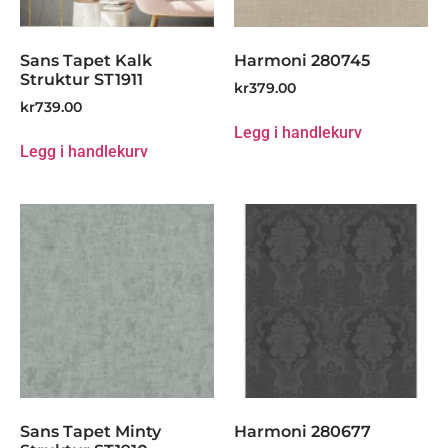
Sans Tapet Kalk
Harmoni 280745
Struktur ST1911
kr
379.00
kr
739.00
Legg i handlekurv
Legg i handlekurv
Sans Tapet Minty
Harmoni 280677