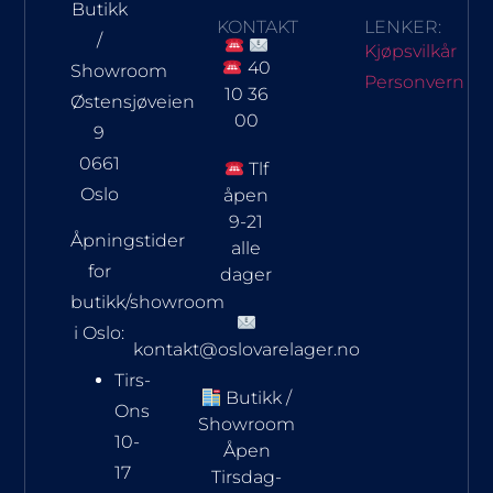
Butikk
KONTAKT
LENKER:
/
Kjøpsvilkår
40
Showroom
Personvern
10 36
Østensjøveien
00
9
0661
Tlf
Oslo
åpen
9-21
Åpningstider
alle
for
dager
butikk/showroom
i Oslo:
kontakt@oslovarelager.no
Tirs-
Butikk /
Ons
Showroom
10-
Åpen
17
Tirsdag-