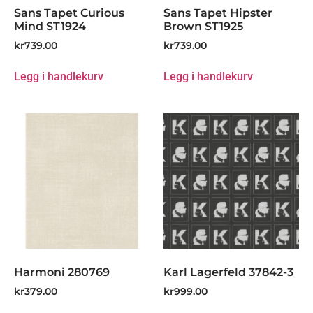
Sans Tapet Curious
Sans Tapet Hipster
Mind ST1924
Brown ST1925
kr
739.00
kr
739.00
Legg i handlekurv
Legg i handlekurv
Harmoni 280769
Karl Lagerfeld 37842-3
kr
379.00
kr
999.00