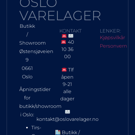
OSLO
VARELAGER
Butikk
KONTAKT
LENKER:
/
Kjøpsvilkår
40
Showroom
Personvern
10 36
Østensjøveien
00
9
0661
Tlf
Oslo
åpen
9-21
Åpningstider
alle
for
dager
butikk/showroom
i Oslo:
kontakt@oslovarelager.no
Tirs-
Butikk /