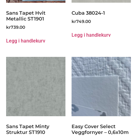
Sans Tapet Hvit
Cuba 38024-1
Metallic ST1901
kr
749.00
kr
739.00
Legg i handlekurv
Legg i handlekurv
Sans Tapet Minty
Easy Cover Select
Struktur ST1910
Veggfornyer – 0,6x10m