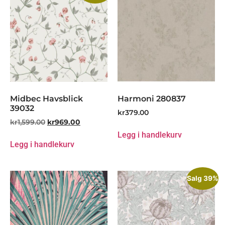
Midbec Havsblick
Harmoni 280837
39032
kr
379.00
kr
1,599.00
kr
969.00
Legg i handlekurv
Legg i handlekurv
Salg 39%