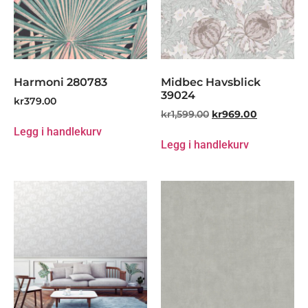
Harmoni 280783
Midbec Havsblick
39024
kr
379.00
kr
1,599.00
kr
969.00
Legg i handlekurv
Legg i handlekurv