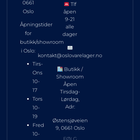
0661
Tlf
Oslo
åpen
9-21
Åpningstider
alle
for
dager
butikk/showroom
i Oslo:
kontakt@oslovarelager.no
Tirs-
Butikk /
Ons
Showroom
10-
Åpen
17
Tirsdag-
Tors
Lørdag,
Adr:
10-
19
Østensjøveien
Fred
9, 0661 Oslo
10-
FØLG