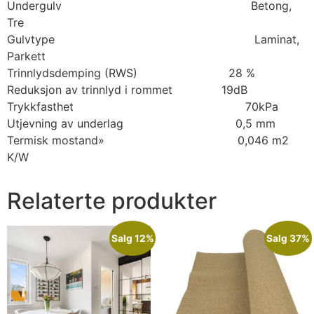
Undergulv Betong,
Tre
Gulvtype Laminat,
Parkett
Trinnlydsdemping (RWS) 28 %
Reduksjon av trinnlyd i rommet 19dB
Trykkfasthet 70kPa
Utjevning av underlag 0,5 mm
Termisk mostand» 0,046 m2
K/W
Relaterte produkter
Salg 12%
Salg 37%