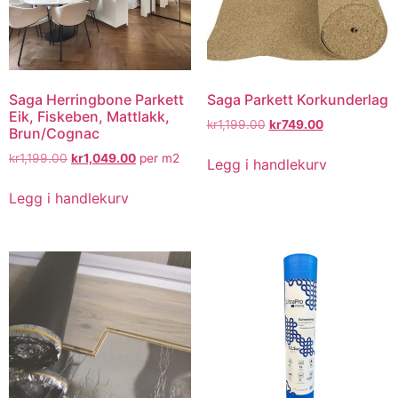
Saga Herringbone Parkett
Saga Parkett Korkunderlag
Eik, Fiskeben, Mattlakk,
kr
1,199.00
kr
749.00
Brun/Cognac
kr
1,199.00
kr
1,049.00
per m2
Legg i handlekurv
Legg i handlekurv