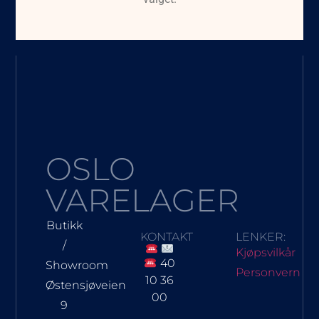
OSLO
VARELAGER
Butikk
KONTAKT
LENKER:
/
Kjøpsvilkår
40
Showroom
Personvern
10 36
Østensjøveien
00
9