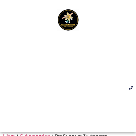
Hjem
/
Gulvunderlag
/ ProSuper m/fuktsperre