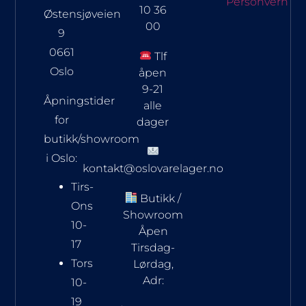
Personvern
10 36
Østensjøveien
00
9
0661
Tlf
Oslo
åpen
9-21
Åpningstider
alle
for
dager
butikk/showroom
i Oslo:
kontakt@oslovarelager.no
Tirs-
Butikk /
Ons
Showroom
10-
Åpen
17
Tirsdag-
Tors
Lørdag,
Adr:
10-
19