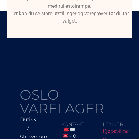
med rullestolrampe.
Her kan du se store utstillinger og vareprøver før du tar
valget.
OSLO
VARELAGER
Butikk
KONTAKT
LENKER:
/
Kjøpsvilkår
40
Showroom