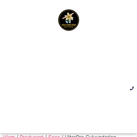
Hjem
/
Produsent
/
Saga
/ UltraPro Gulvunderlag