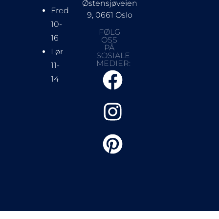
Østensjøveien
Fred
9, 0661 Oslo
10-
FØLG
16
OSS
PÅ
Lør
SOSIALE
MEDIER:
11-
14