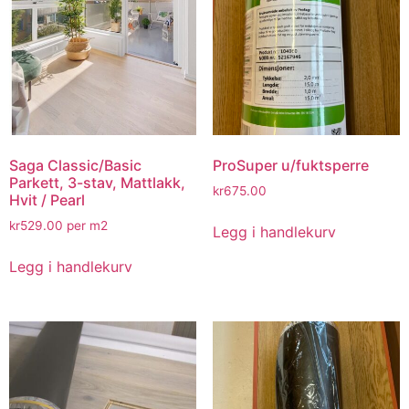
Saga Classic/Basic
ProSuper u/fuktsperre
Parkett, 3-stav, Mattlakk,
kr
675.00
Hvit / Pearl
kr
529.00
per m2
Legg i handlekurv
Legg i handlekurv