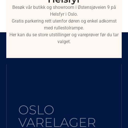
Besøk vår butikk og showroom i Østensjøveien 9 på
Helsfyr i Oslo.
Gratis parkering rett utenfor døren og enkel adkomst
med rullestolrampe.
Her kan du se store utstillinger og vareprøver før du tar
valget.
OSLO
VARELAGER