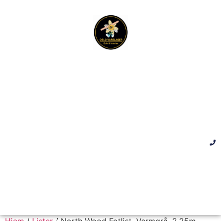
Hjem
/
Lister
/ North Wood Fotlist, Varmgrå, 2,25m