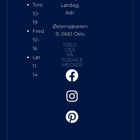
Tors
Lørdag,
Adr:
10-
19
Østensjøveien
Fred
9, 0661 Oslo
10-
FØLG
16
OSS
PÅ
Lør
SOSIALE
MEDIER:
11-
14