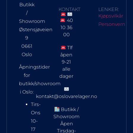
Butikk
KONTAKT
LENKER:
/
Kjøpsvilkår
40
Showroom
Personvern
10 36
Østensjøveien
00
9
0661
Tlf
Oslo
åpen
9-21
Åpningstider
alle
for
dager
butikk/showroom
i Oslo:
kontakt@oslovarelager.no
Tirs-
Butikk /
Ons
Showroom
10-
Åpen
17
Tirsdag-