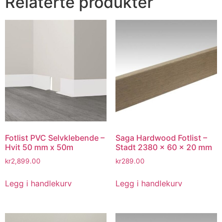
Relaterte produkter
Fotlist PVC Selvklebende –
Saga Hardwood Fotlist –
Hvit 50 mm x 50m
Stadt 2380 x 60 x 20 mm
kr
2,899.00
kr
289.00
Legg i handlekurv
Legg i handlekurv