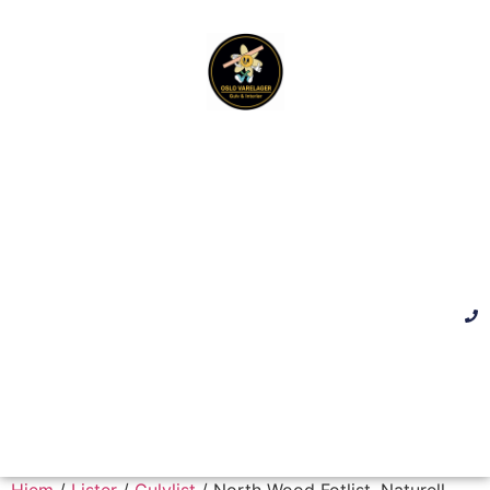
Hjem
/
Lister
/
Gulvlist
/ North Wood Fotlist, Naturell,