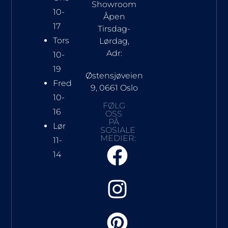
Showroom
10-
Åpen
17
Tirsdag-
Tors
Lørdag,
Adr:
10-
19
Østensjøveien
Fred
9, 0661 Oslo
10-
FØLG
16
OSS
PÅ
Lør
SOSIALE
MEDIER:
11-
14