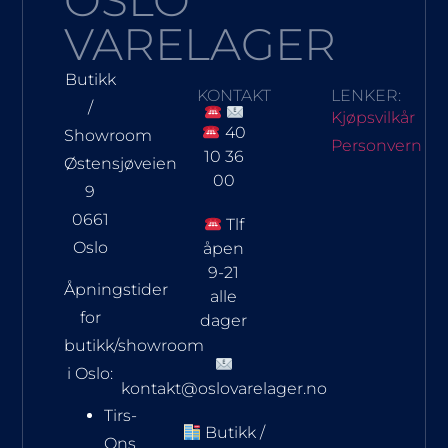
VARELAGER
Butikk
KONTAKT
LENKER:
/
Kjøpsvilkår
40
Showroom
Personvern
10 36
Østensjøveien
00
9
0661
Tlf
Oslo
åpen
9-21
Åpningstider
alle
for
dager
butikk/showroom
i Oslo:
kontakt@oslovarelager.no
Tirs-
Butikk /
Ons