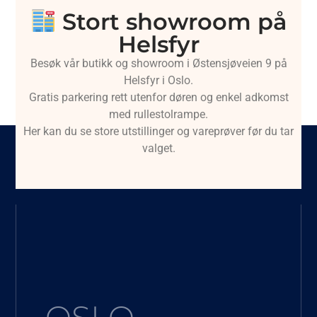
Stort showroom på
Helsfyr
Besøk vår butikk og showroom i Østensjøveien 9 på
Helsfyr i Oslo.
Gratis parkering rett utenfor døren og enkel adkomst
med rullestolrampe.
Her kan du se store utstillinger og vareprøver før du tar
valget.
OSLO