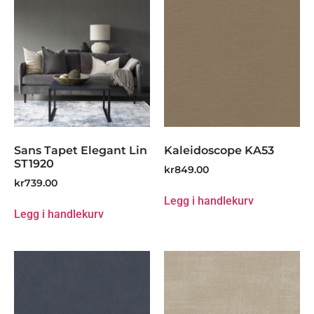
Sans Tapet Elegant Lin
Kaleidoscope KA53
ST1920
kr
849.00
kr
739.00
Legg i handlekurv
Legg i handlekurv