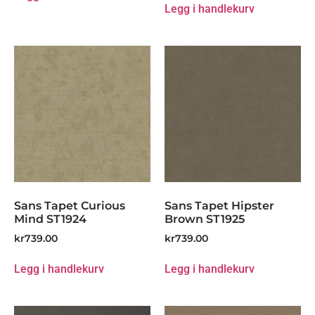
Legg i handlekurv
Sans Tapet Curious
Sans Tapet Hipster
Mind ST1924
Brown ST1925
kr
739.00
kr
739.00
Legg i handlekurv
Legg i handlekurv