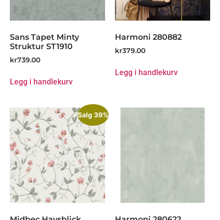
Sans Tapet Minty
Harmoni 280882
Struktur ST1910
kr
379.00
kr
739.00
Legg i handlekurv
Legg i handlekurv
Salg 39%
Midbec Havsblick
Harmoni 280622