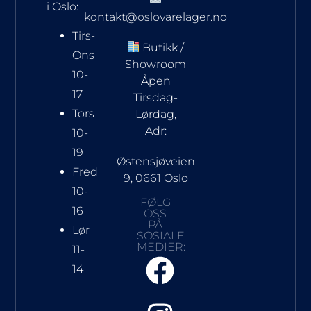
i Oslo:
kontakt@oslovarelager.no
Tirs-
Butikk /
Ons
Showroom
10-
Åpen
17
Tirsdag-
Tors
Lørdag,
Adr:
10-
19
Østensjøveien
Fred
9, 0661 Oslo
10-
FØLG
16
OSS
PÅ
Lør
SOSIALE
MEDIER:
11-
14