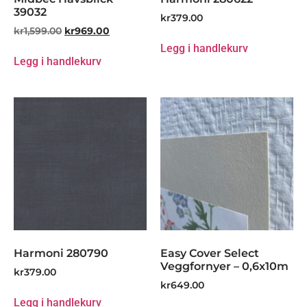
39032
kr
379.00
kr
1,599.00
kr
969.00
Legg i handlekurv
Legg i handlekurv
Harmoni 280790
Easy Cover Select
Veggfornyer – 0,6x10m
kr
379.00
kr
649.00
Legg i handlekurv