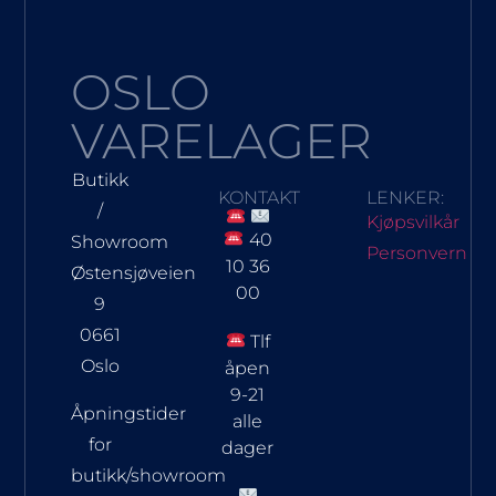
OSLO
VARELAGER
Butikk
KONTAKT
LENKER:
/
Kjøpsvilkår
40
Showroom
Personvern
10 36
Østensjøveien
00
9
0661
Tlf
Oslo
åpen
9-21
Åpningstider
alle
for
dager
butikk/showroom