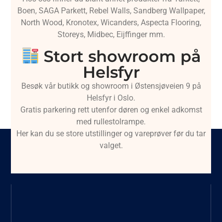
Boen, SAGA Parkett, Rebel Walls, Sandberg Wallpaper,
North Wood, Kronotex, Wicanders, Aspecta Flooring,
Storeys, Midbec, Eijffinger mm.
Stort showroom på
Helsfyr
Besøk vår butikk og showroom i Østensjøveien 9 på
Helsfyr i Oslo.
Gratis parkering rett utenfor døren og enkel adkomst
med rullestolrampe.
Her kan du se store utstillinger og vareprøver før du tar
valget.