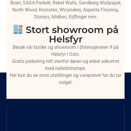
Boen, SAGA Parkett, Rebel Walls, Sandberg Wallpaper,
North Wood, Kronotex, Wicanders, Aspecta Flooring,
Storeys, Midbec, Eijffinger mm.
Stort showroom på
Helsfyr
Besøk vår butikk og showroom i Østensjøveien 9 på
Helsfyr i Oslo.
Gratis parkering rett utenfor døren og enkel adkomst
med rullestolrampe.
Her kan du se store utstillinger og vareprøver før du tar
valget.