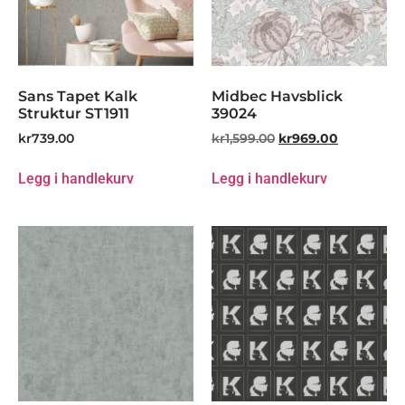
Sans Tapet Kalk
Midbec Havsblick
Struktur ST1911
39024
kr
739.00
kr
1,599.00
kr
969.00
Legg i handlekurv
Legg i handlekurv