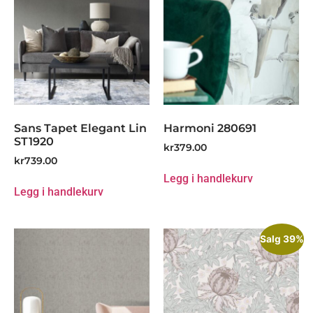
Sans Tapet Elegant Lin
Harmoni 280691
ST1920
kr
379.00
kr
739.00
Legg i handlekurv
Legg i handlekurv
Salg 39%