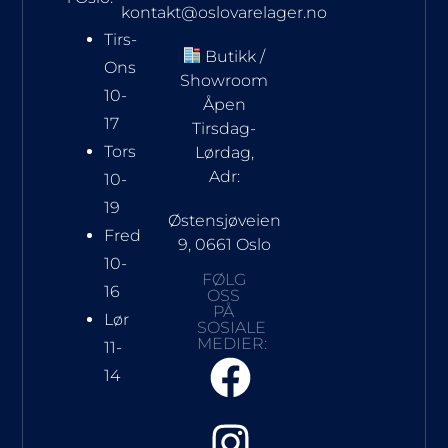
kontakt@oslovarelager.no
Tirs-
Butikk /
Ons
Showroom
10-
Åpen
17
Tirsdag-
Tors
Lørdag,
Adr:
10-
19
Østensjøveien
Fred
9, 0661 Oslo
10-
FØLG
16
OSS
PÅ
Lør
SOSIALE
MEDIER:
11-
14