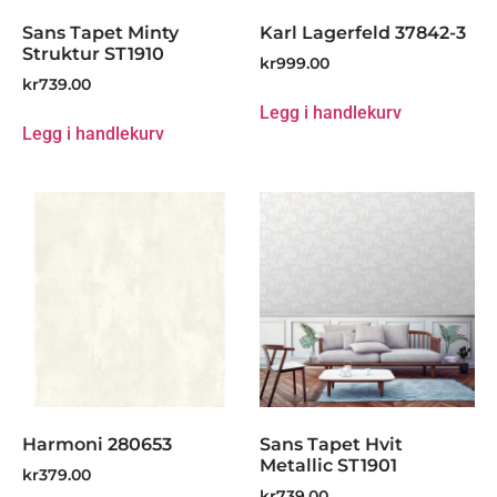
Sans Tapet Minty
Karl Lagerfeld 37842-3
Struktur ST1910
kr
999.00
kr
739.00
Legg i handlekurv
Legg i handlekurv
Harmoni 280653
Sans Tapet Hvit
Metallic ST1901
kr
379.00
kr
739.00