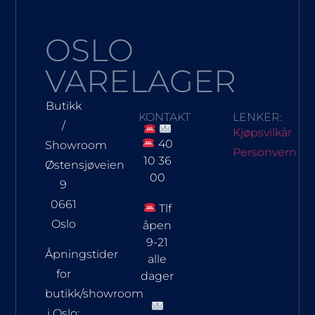
OSLO
VARELAGER
Butikk
KONTAKT
LENKER:
/
Kjøpsvilkår
40
Showroom
Personvern
10 36
Østensjøveien
00
9
0661
Tlf
Oslo
åpen
9-21
Åpningstider
alle
for
dager
butikk/showroom
i Oslo: