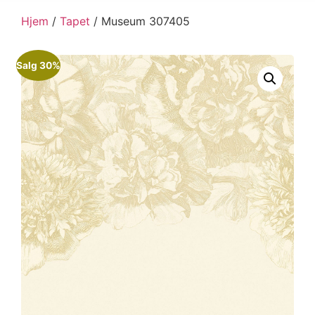
Hjem
/
Tapet
/ Museum 307405
Salg 30%