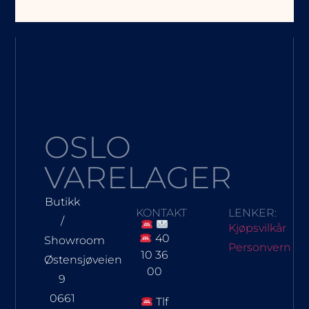
OSLO
VARELAGER
Butikk
KONTAKT
LENKER:
/
Kjøpsvilkår
40
Showroom
Personvern
10 36
Østensjøveien
00
9
0661
Tlf