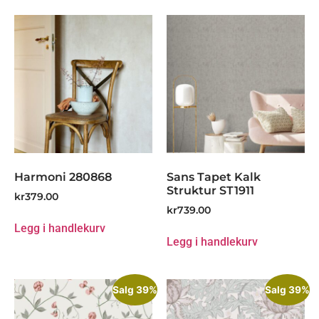
Harmoni 280868
Sans Tapet Kalk
Struktur ST1911
kr
379.00
kr
739.00
Legg i handlekurv
Legg i handlekurv
Salg 39%
Salg 39%