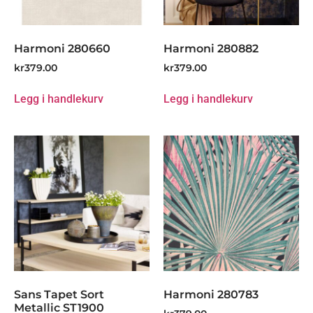
Harmoni 280660
Harmoni 280882
kr
379.00
kr
379.00
Legg i handlekurv
Legg i handlekurv
Sans Tapet Sort
Harmoni 280783
Metallic ST1900