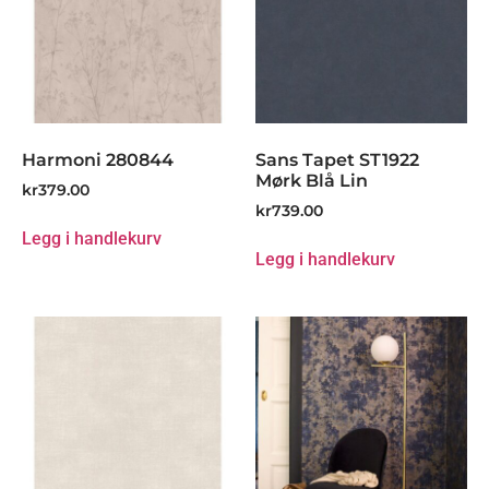
Harmoni 280844
Sans Tapet ST1922
Mørk Blå Lin
kr
379.00
kr
739.00
Legg i handlekurv
Legg i handlekurv