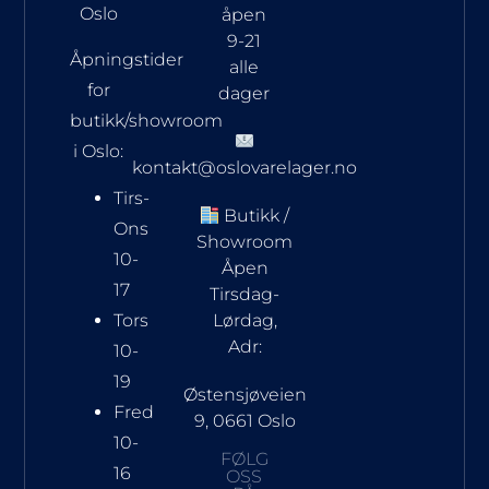
Oslo
åpen
9-21
Åpningstider
alle
for
dager
butikk/showroom
i Oslo:
kontakt@oslovarelager.no
Tirs-
Butikk /
Ons
Showroom
10-
Åpen
17
Tirsdag-
Tors
Lørdag,
Adr:
10-
19
Østensjøveien
Fred
9, 0661 Oslo
10-
FØLG
16
OSS