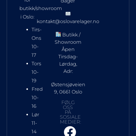
dager
butikk/showroom
i Oslo:
kontakt@oslovarelager.no
Tirs-
Butikk /
Ons
Showroom
10-
Åpen
17
Tirsdag-
Tors
Lørdag,
Adr:
10-
19
Østensjøveien
Fred
9, 0661 Oslo
10-
FØLG
16
OSS
PÅ
Lør
SOSIALE
MEDIER:
11-
14