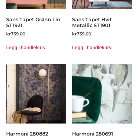
Sans Tapet Grønn Lin
Sans Tapet Hvit
ST1921
Metallic ST1901
kr
739.00
kr
739.00
Legg i handlekurv
Legg i handlekurv
Harmoni 280882
Harmoni 280691