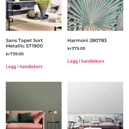
Sans Tapet Sort
Harmoni 280783
Metallic ST1900
kr
379.00
kr
739.00
Legg i handlekurv
Legg i handlekurv