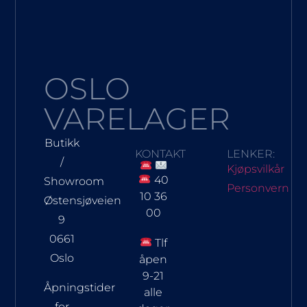
OSLO
VARELAGER
Butikk
KONTAKT
LENKER:
/
Kjøpsvilkår
40
Showroom
Personvern
10 36
Østensjøveien
00
9
0661
Tlf
Oslo
åpen
9-21
Åpningstider
alle
for