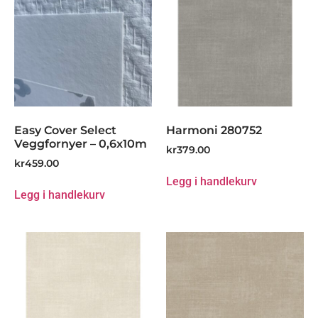
Easy Cover Select
Harmoni 280752
Veggfornyer – 0,6x10m
kr
379.00
kr
459.00
Legg i handlekurv
Legg i handlekurv