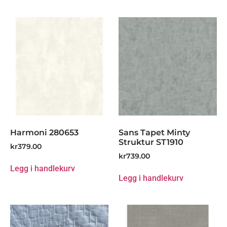
Harmoni 280653
Sans Tapet Minty
Struktur ST1910
kr
379.00
kr
739.00
Legg i handlekurv
Legg i handlekurv