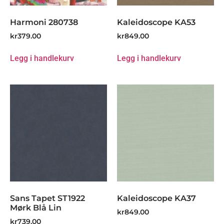
Harmoni 280738
Kaleidoscope KA53
kr
379.00
kr
849.00
Legg i handlekurv
Legg i handlekurv
Sans Tapet ST1922
Kaleidoscope KA37
Mørk Blå Lin
kr
849.00
kr
739.00