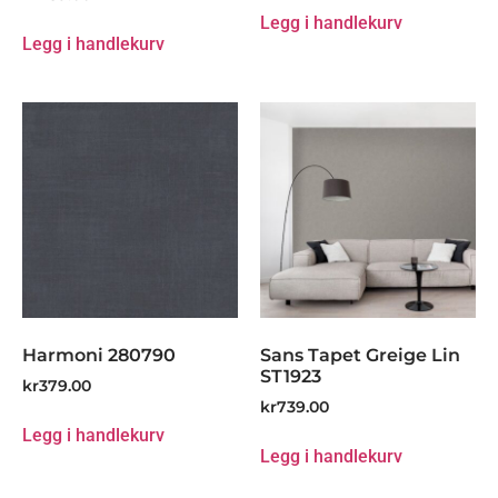
Legg i handlekurv
Legg i handlekurv
Harmoni 280790
Sans Tapet Greige Lin
ST1923
kr
379.00
kr
739.00
Legg i handlekurv
Legg i handlekurv