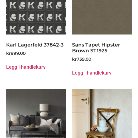
Karl Lagerfeld 37842-3
Sans Tapet Hipster
Brown ST1925
kr
999.00
kr
739.00
Legg i handlekurv
Legg i handlekurv