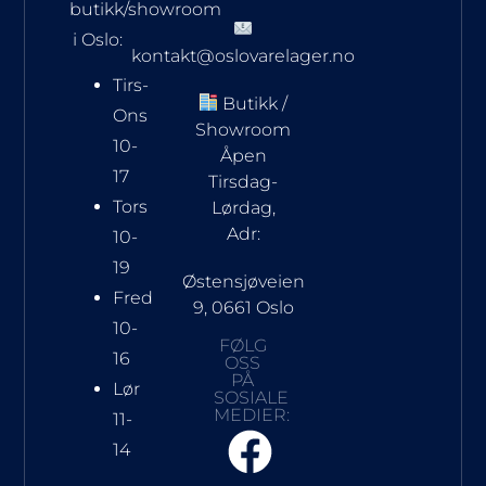
butikk/showroom
i Oslo:
kontakt@oslovarelager.no
Tirs-
Butikk /
Ons
Showroom
10-
Åpen
17
Tirsdag-
Tors
Lørdag,
Adr:
10-
19
Østensjøveien
Fred
9, 0661 Oslo
10-
FØLG
16
OSS
PÅ
Lør
SOSIALE
MEDIER:
11-
14