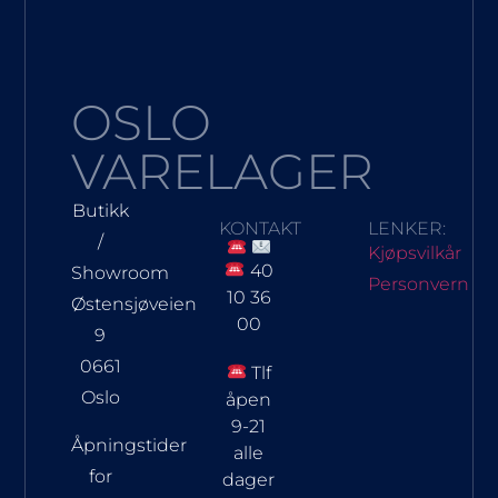
OSLO
VARELAGER
Butikk
KONTAKT
LENKER:
/
Kjøpsvilkår
40
Showroom
Personvern
10 36
Østensjøveien
00
9
0661
Tlf
Oslo
åpen
9-21
Åpningstider
alle
for
dager