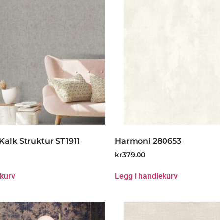
Kalk Struktur ST1911
Harmoni 280653
kr
379.00
ekurv
Legg i handlekurv