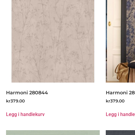
Harmoni 280844
Harmoni 2
kr
379.00
kr
379.00
Legg i handlekurv
Legg i handl