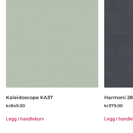
Kaleidoscope KA37
Harmoni 2
kr
849.00
kr
379.00
Legg i handlekurv
Legg i handl