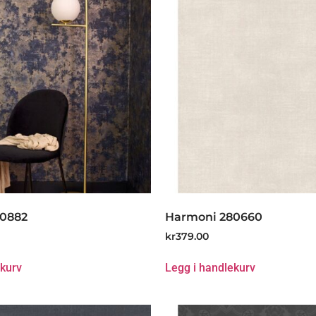
80882
Harmoni 280660
kr
379.00
ekurv
Legg i handlekurv