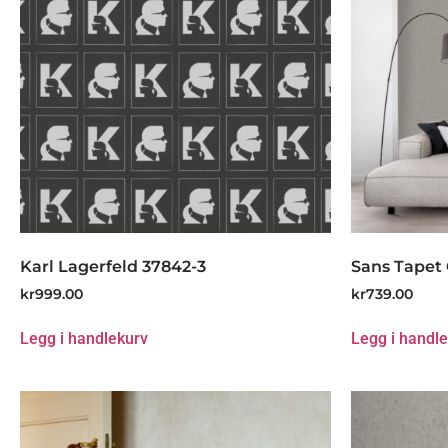
Karl Lagerfeld 37842-3
Sans Tapet 
kr
999.00
kr
739.00
Legg i handlekurv
Legg i handl