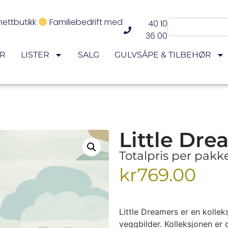
nettbutikk
Familiebedrift med
40 10
36 00
ER
LISTER
SALG
GULVSÅPE & TILBEHØR
Little Dr
Totalpris per pak
kr
769.00
Little Dreamers er en kolle
veggbilder. Kolleksjonen er