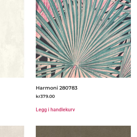
Harmoni 280783
kr
379.00
Legg i handlekurv