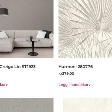
Greige Lin ST1923
Harmoni 280776
kr
379.00
ekurv
Legg i handlekurv