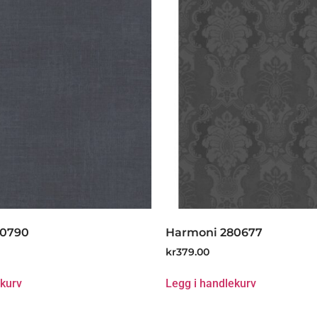
80790
Harmoni 280677
kr
379.00
ekurv
Legg i handlekurv