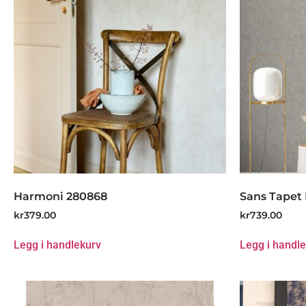
Harmoni 280868
Sans Tapet 
kr
379.00
kr
739.00
Legg i handlekurv
Legg i handl