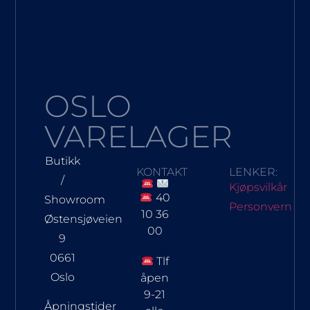
OSLO
VARELAGER
Butikk
KONTAKT
LENKER:
/
Kjøpsvilkår
40
Showroom
Personvern
10 36
Østensjøveien
00
9
0661
Tlf
Oslo
åpen
9-21
Åpningstider