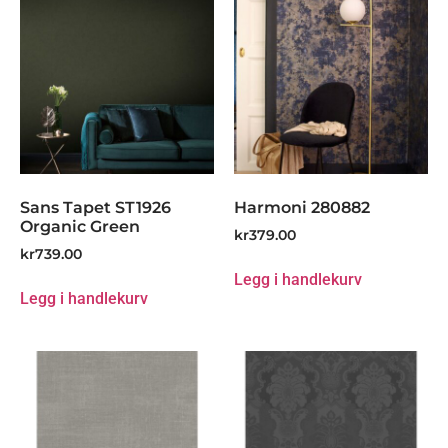
Sans Tapet ST1926
Harmoni 280882
Organic Green
kr
379.00
kr
739.00
Legg i handlekurv
Legg i handlekurv