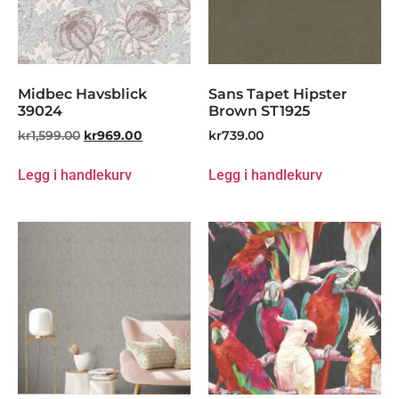
Midbec Havsblick
Sans Tapet Hipster
39024
Brown ST1925
kr
1,599.00
kr
969.00
kr
739.00
Legg i handlekurv
Legg i handlekurv