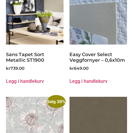
Sans Tapet Sort
Easy Cover Select
Metallic ST1900
Veggfornyer – 0,6x10m
kr
739.00
kr
649.00
Legg i handlekurv
Legg i handlekurv
Salg 39%