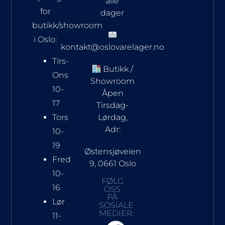
alle
for
dager
butikk/showroom
i Oslo:
kontakt@oslovarelager.no
Tirs-
Butikk /
Ons
Showroom
10-
Åpen
17
Tirsdag-
Tors
Lørdag,
Adr:
10-
19
Østensjøveien
Fred
9, 0661 Oslo
10-
FØLG
16
OSS
PÅ
Lør
SOSIALE
MEDIER:
11-