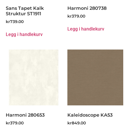
Sans Tapet Kalk
Harmoni 280738
Struktur ST1911
kr
379.00
kr
739.00
Legg i handlekurv
Legg i handlekurv
Harmoni 280653
Kaleidoscope KA53
kr
379.00
kr
849.00