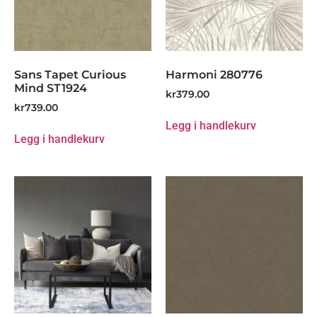
Sans Tapet Curious
Harmoni 280776
Mind ST1924
kr
379.00
kr
739.00
Legg i handlekurv
Legg i handlekurv