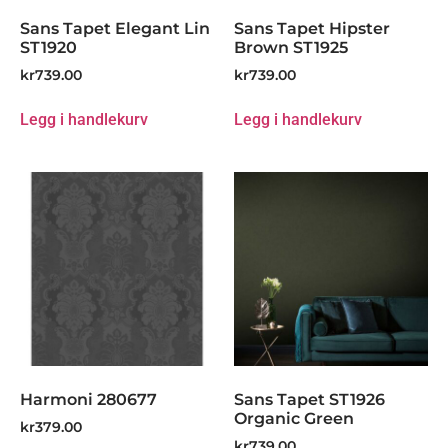
Sans Tapet Elegant Lin
Sans Tapet Hipster
ST1920
Brown ST1925
kr
739.00
kr
739.00
Legg i handlekurv
Legg i handlekurv
Harmoni 280677
Sans Tapet ST1926
Organic Green
kr
379.00
kr
739.00