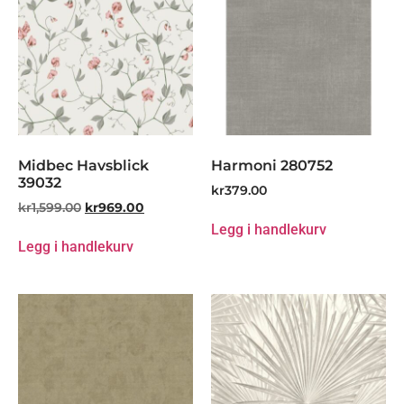
Midbec Havsblick
Harmoni 280752
39032
kr
379.00
kr
1,599.00
kr
969.00
Legg i handlekurv
Legg i handlekurv