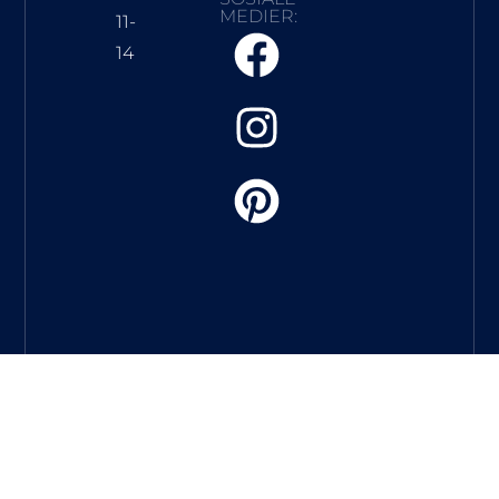
MEDIER:
11-
14