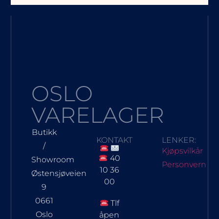
OSLO
VARELAGER
Butikk
KONTAKT
LENKER:
/
Kjøpsvilkår
40
Showroom
Personvern
10 36
Østensjøveien
00
9
0661
Tlf
Oslo
åpen