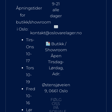
9-21
Åpningstider
alle
for
dager
butikk/showroom
i Oslo:
kontakt@oslovarelager.no
Tirs-
Butikk /
Ons
Showroom
10-
Åpen
17
Tirsdag-
Tors
Lørdag,
Adr:
10-
19
Østensjøveien
Fred
9, 0661 Oslo
10-
FØLG
16
OSS
PÅ
Lør
SOSIALE