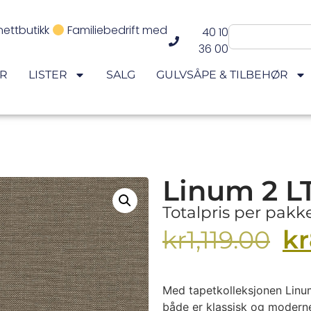
nettbutikk
Familiebedrift med
40 10
36 00
ER
LISTER
SALG
GULVSÅPE & TILBEHØR
Linum 2 L
Totalpris per pak
kr
kr
1,119.00
Med tapetkolleksjonen Linum 
både er klassisk og moderne