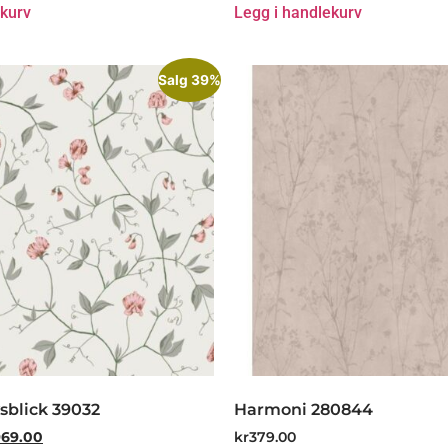
ekurv
Legg i handlekurv
Salg 39%
sblick 39032
Harmoni 280844
969.00
kr
379.00