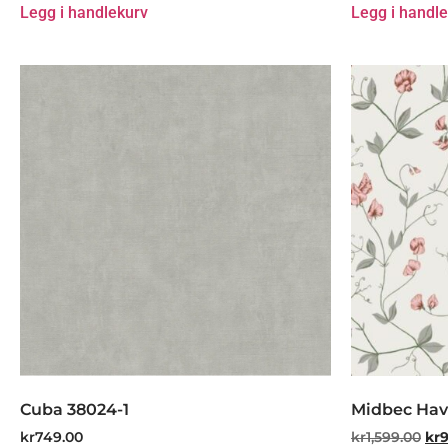
Legg i handlekurv
Legg i handl
Cuba 38024-1
Midbec Hav
kr
749.00
kr
1,599.00
kr