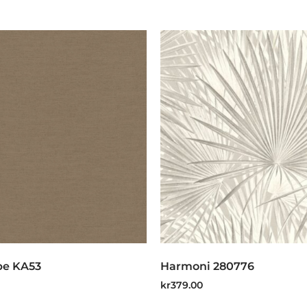
pe KA53
Harmoni 280776
kr
379.00