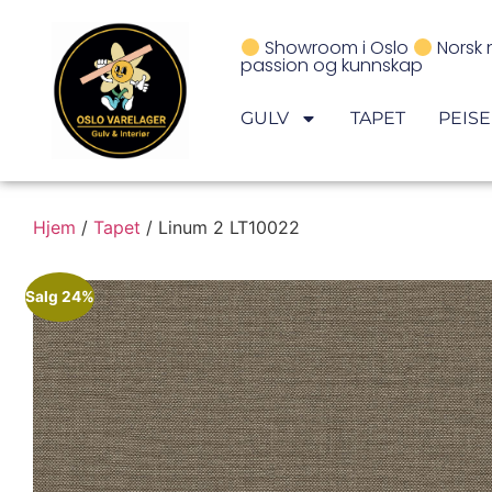
Showroom i Oslo
Norsk 
passion og kunnskap
GULV
TAPET
PEIS
Hjem
/
Tapet
/ Linum 2 LT10022
Salg 24%