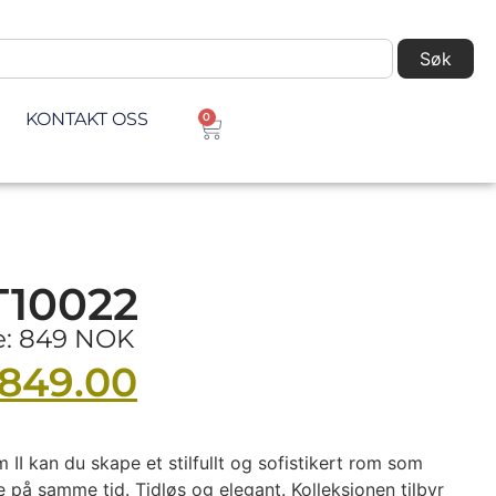
Søk
KONTAKT OSS
0
T10022
ke: 849 NOK
849.00
II kan du skape et stilfullt og sofistikert rom som
 på samme tid. Tidløs og elegant. Kolleksjonen tilbyr