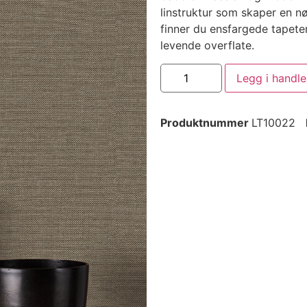
linstruktur som skaper en nø
finner du ensfargede tapeter
levende overflate.
Legg i handl
Produktnummer
LT10022