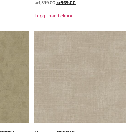
kr
1,599.00
kr
969.00
Legg i handlekurv