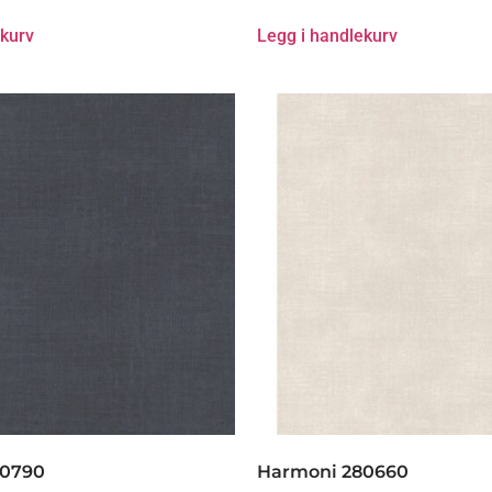
ekurv
Legg i handlekurv
80790
Harmoni 280660