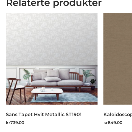
Relaterte produkter
Sans Tapet Hvit Metallic ST1901
Kaleidosco
kr
739.00
kr
849.00