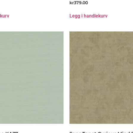
kr
379.00
ekurv
Legg i handlekurv