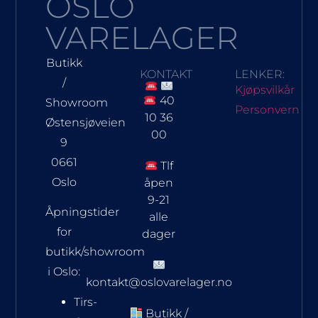
OSLO
VARELAGER
Butikk
KONTAKT
LENKER:
/
Kjøpsvilkår
40
Showroom
Personvern
10 36
Østensjøveien
00
9
0661
Tlf
Oslo
åpen
9-21
Åpningstider
alle
for
dager
butikk/showroom
i Oslo:
kontakt@oslovarelager.no
Tirs-
Butikk /