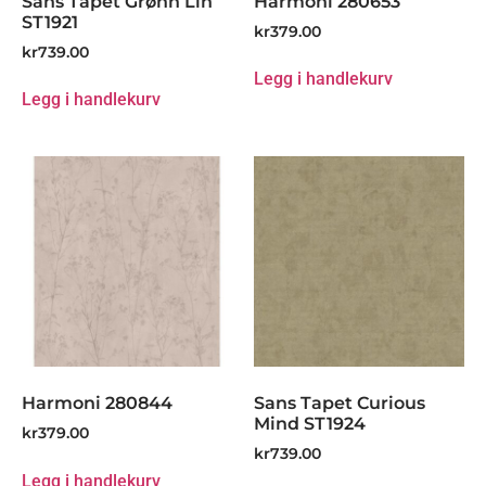
Sans Tapet Grønn Lin
Harmoni 280653
ST1921
kr
379.00
kr
739.00
Legg i handlekurv
Legg i handlekurv
Harmoni 280844
Sans Tapet Curious
Mind ST1924
kr
379.00
kr
739.00
Legg i handlekurv