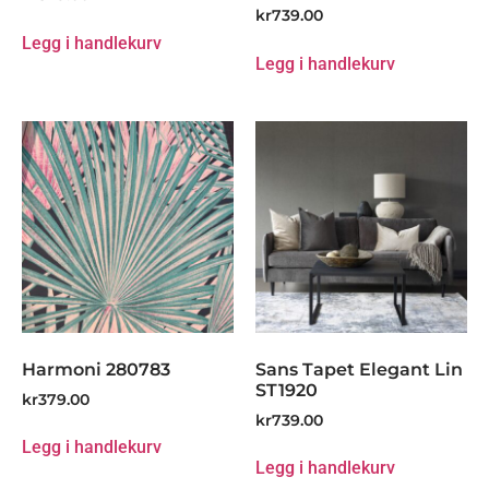
kr
739.00
Legg i handlekurv
Legg i handlekurv
Harmoni 280783
Sans Tapet Elegant Lin
ST1920
kr
379.00
kr
739.00
Legg i handlekurv
Legg i handlekurv