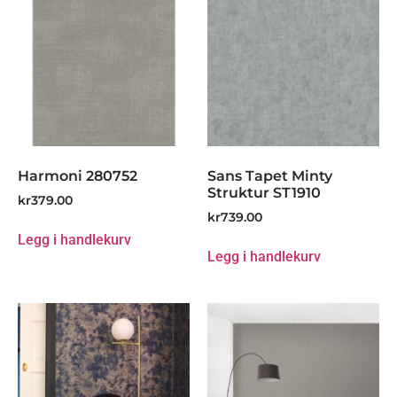
Harmoni 280752
Sans Tapet Minty
Struktur ST1910
kr
379.00
kr
739.00
Legg i handlekurv
Legg i handlekurv