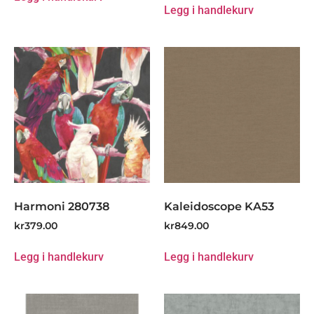
Legg i handlekurv
Harmoni 280738
Kaleidoscope KA53
kr
379.00
kr
849.00
Legg i handlekurv
Legg i handlekurv