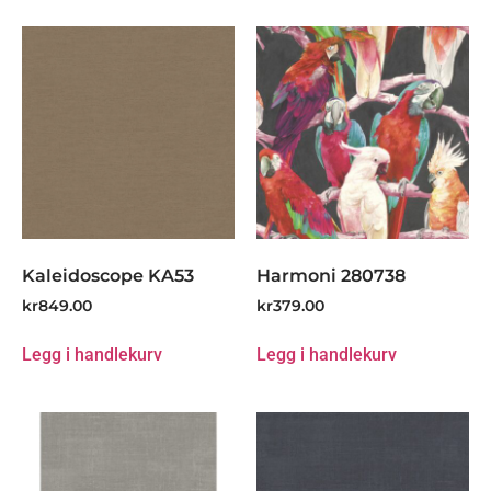
Kaleidoscope KA53
Harmoni 280738
kr
849.00
kr
379.00
Legg i handlekurv
Legg i handlekurv