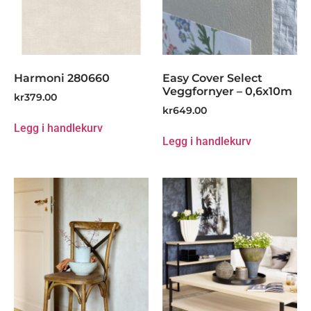
Harmoni 280660
Easy Cover Select
Veggfornyer – 0,6x10m
kr
379.00
kr
649.00
Legg i handlekurv
Legg i handlekurv