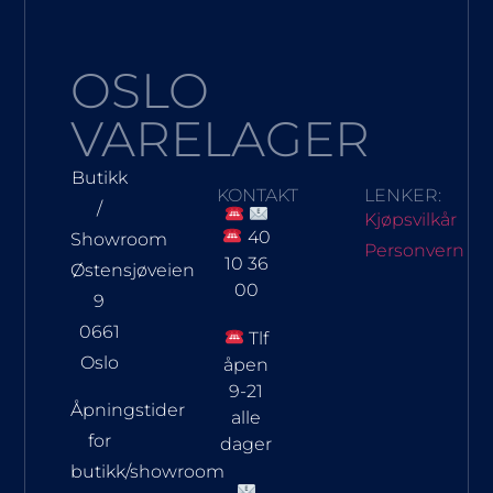
OSLO
VARELAGER
Butikk
KONTAKT
LENKER:
/
Kjøpsvilkår
40
Showroom
Personvern
10 36
Østensjøveien
00
9
0661
Tlf
Oslo
åpen
9-21
Åpningstider
alle
for
dager
butikk/showroom