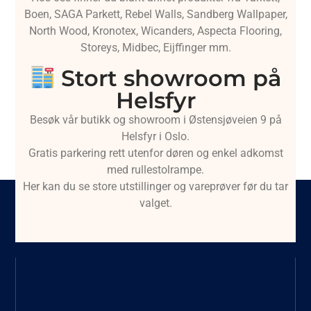
Boen, SAGA Parkett, Rebel Walls, Sandberg Wallpaper,
North Wood, Kronotex, Wicanders, Aspecta Flooring,
Storeys, Midbec, Eijffinger mm.
Stort showroom på
Helsfyr
Besøk vår butikk og showroom i Østensjøveien 9 på
Helsfyr i Oslo.
Gratis parkering rett utenfor døren og enkel adkomst
med rullestolrampe.
Her kan du se store utstillinger og vareprøver før du tar
valget.