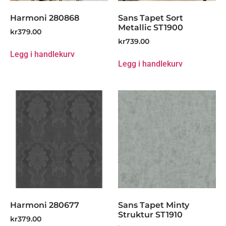
Harmoni 280868
Sans Tapet Sort
Metallic ST1900
kr
379.00
kr
739.00
Legg i handlekurv
Legg i handlekurv
Harmoni 280677
Sans Tapet Minty
Struktur ST1910
kr
379.00