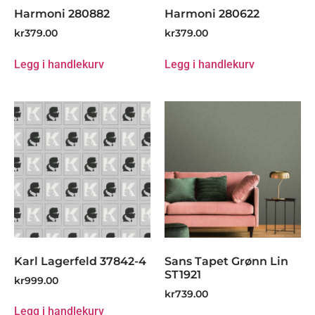
Harmoni 280882
Harmoni 280622
kr
379.00
kr
379.00
Legg i handlekurv
Legg i handlekurv
Karl Lagerfeld 37842-4
Sans Tapet Grønn Lin
ST1921
kr
999.00
kr
739.00
Legg i handlekurv