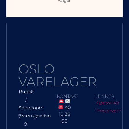
valget.
OSLO
VARELAGER
Butikk
KONTAKT
LENKER:
/
Kjøpsvilkår
40
Showroom
Personvern
10 36
Østensjøveien
00
9