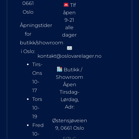
0661
Tlf
Oslo
åpen
9-21
Åpningstider
alle
for
dager
butikk/showroom
i Oslo:
kontakt@oslovarelager.no
Tirs-
Butikk /
Ons
Showroom
10-
Åpen
17
Tirsdag-
Tors
Lørdag,
Adr:
10-
19
Østensjøveien
Fred
9, 0661 Oslo
10-
FØLG