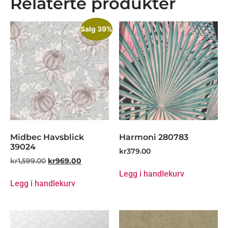
Relaterte produkter
Salg 39%
Midbec Havsblick
Harmoni 280783
39024
kr
379.00
kr
1,599.00
kr
969.00
Legg i handlekurv
Legg i handlekurv