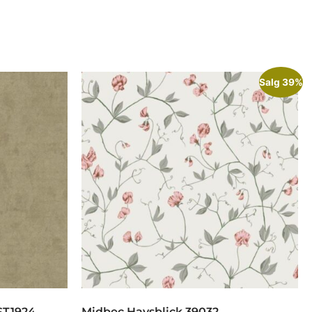
Salg 39%
ST1924
Midbec Havsblick 39032