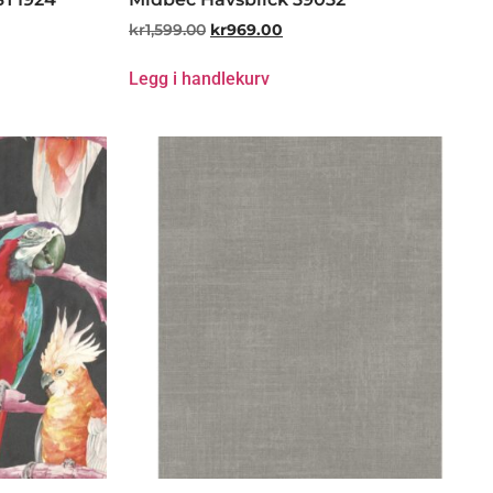
kr
1,599.00
kr
969.00
Legg i handlekurv