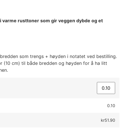
i varme rusttoner som gir veggen dybde og et
bredden som trengs + høyden i notatet ved bestilling.
r (10 cm) til både bredden og høyden for å ha litt
onen.
0.10
kr51.90