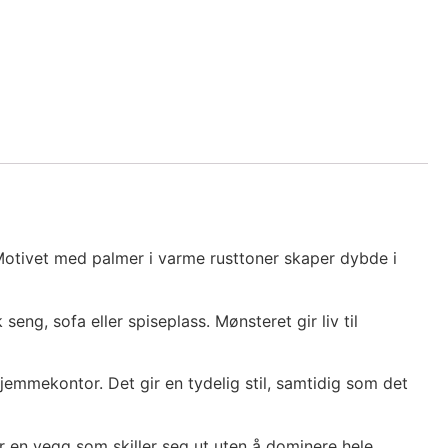
 Motivet med palmer i varme rusttoner skaper dybde i
g, sofa eller spiseplass. Mønsteret gir liv til
jemmekontor. Det gir en tydelig stil, samtidig som det
r en vegg som skiller seg ut uten å dominere hele