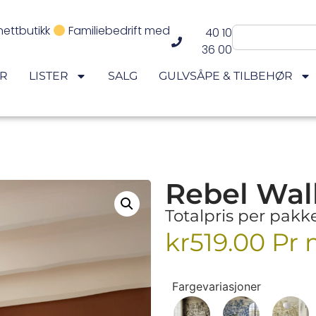
nettbutikk
Familiebedrift med
40 10
36 00
ER
LISTER
SALG
GULVSÅPE & TILBEHØR
Rebel Wall
Totalpris per pakk
kr
519.00
Pr 
Fargevariasjoner