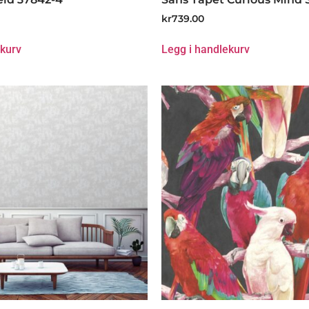
kr
739.00
ekurv
Legg i handlekurv