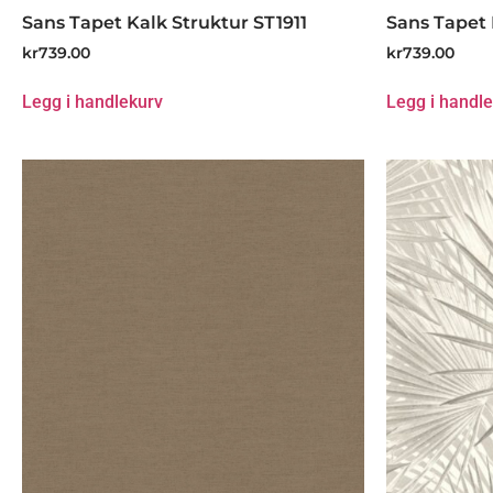
Sans Tapet Kalk Struktur ST1911
Sans Tapet 
kr
739.00
kr
739.00
Legg i handlekurv
Legg i handl