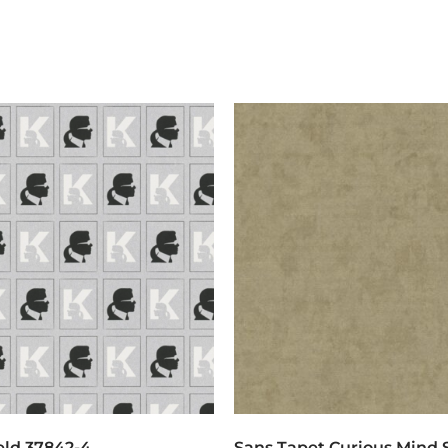
eld 37842-4
Sans Tapet Curious Mind 