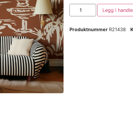
Legg i handl
Produktnummer
R21438
K