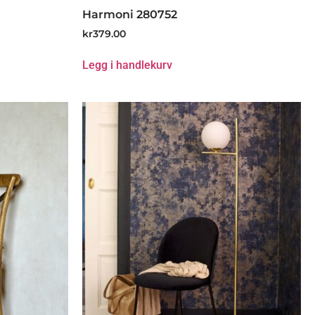
Harmoni 280752
kr
379.00
Legg i handlekurv