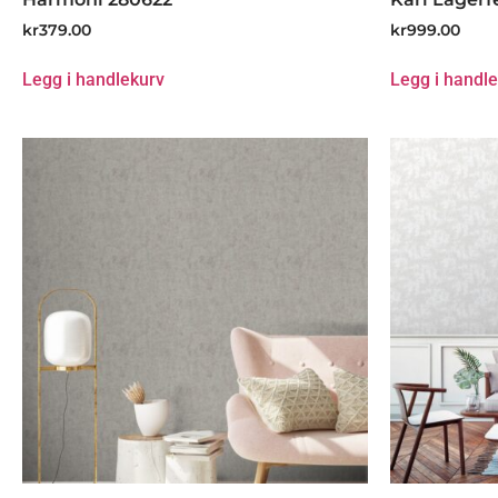
kr
379.00
kr
999.00
Legg i handlekurv
Legg i handl