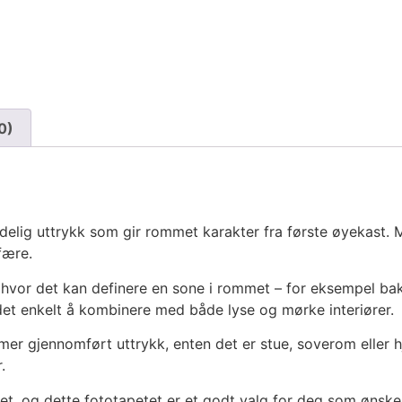
0)
ydelig uttrykk som gir rommet karakter fra første øyekast.
fære.
or det kan definere en sone i rommet – for eksempel bak sen
det enkelt å kombinere med både lyse og mørke interiører.
er gjennomført uttrykk, enten det er stue, soverom eller h
.
et, og dette fototapetet er et godt valg for deg som ønske