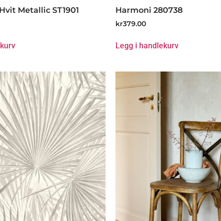
Hvit Metallic ST1901
Harmoni 280738
kr
379.00
ekurv
Legg i handlekurv