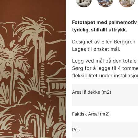
Fototapet med palmemotiv 
tydelig, stilfullt uttrykk.
Designet av Ellen Berggren
Lages til ønsket mål.
Legg ved mål på den totale 
Sørg for å legge til 4 tomme
fleksibilitet under installasj
Areal å dekke (m2)
Faktisk Areal (m2)
Pris