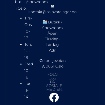
butikk/showroom
i Oslo:
kontakt@oslovarelager.no
Tirs-
Butikk /
Ons
Showroom
10-
Åpen
17
Tirsdag-
Tors
Lørdag,
Adr:
10-
19
Østensjøveien
Fred
9, 0661 Oslo
10-
FØLG
16
OSS
PÅ
Lør
SOSIALE
MEDIER:
11-
14