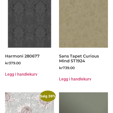
Harmoni 280677
Sans Tapet Curious
Mind ST1924
kr
379.00
kr
739.00
Legg i handlekurv
Legg i handlekurv
Salg 39%