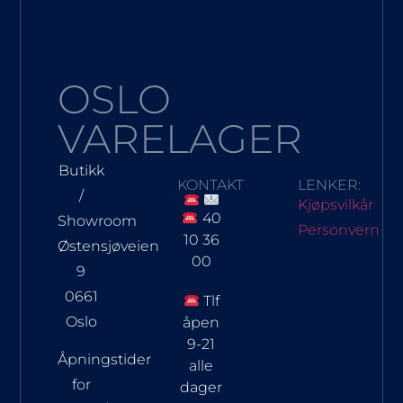
OSLO
VARELAGER
Butikk
KONTAKT
LENKER:
/
Kjøpsvilkår
40
Showroom
Personvern
10 36
Østensjøveien
00
9
0661
Tlf
Oslo
åpen
9-21
Åpningstider
alle
for
dager