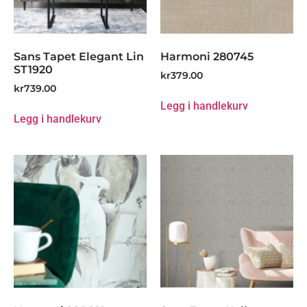
Sans Tapet Elegant Lin
Harmoni 280745
ST1920
kr
379.00
kr
739.00
Legg i handlekurv
Legg i handlekurv