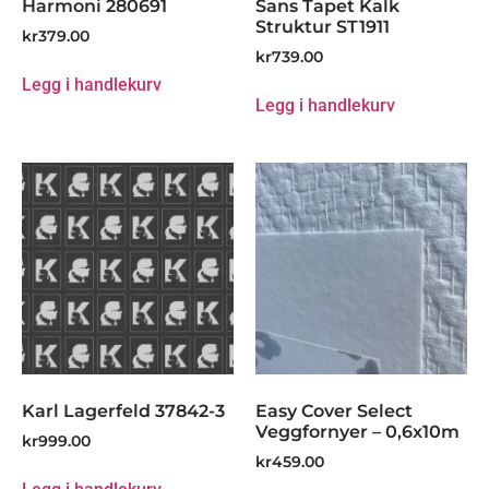
Harmoni 280691
Sans Tapet Kalk
Struktur ST1911
kr
379.00
kr
739.00
Legg i handlekurv
Legg i handlekurv
Karl Lagerfeld 37842-3
Easy Cover Select
Veggfornyer – 0,6x10m
kr
999.00
kr
459.00