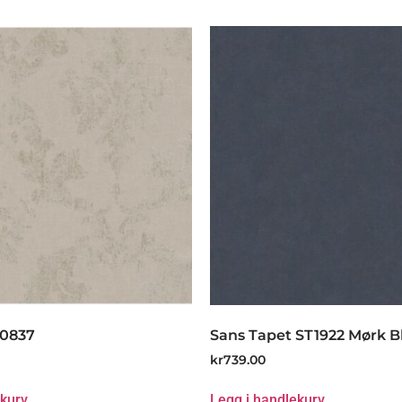
80837
Sans Tapet ST1922 Mørk B
kr
739.00
ekurv
Legg i handlekurv