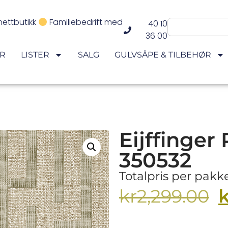
nettbutikk
Familiebedrift med
40 10
36 00
ER
LISTER
SALG
GULVSÅPE & TILBEHØR
Eijffinger
350532
Totalpris per pakk
k
kr
2,299.00