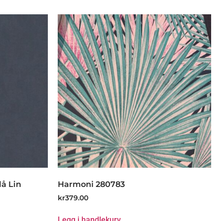
lå Lin
Harmoni 280783
kr
379.00
Legg i handlekurv