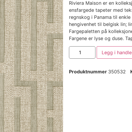
Riviera Maison er en kollek
ensfargede tapeter med tekst
regnskog i Panama til enkle
hengivenhet til belgisk lin; 
Fargepaletten på kolleksjon
Fargene er lyse og duse. Tap
Legg i handl
Produktnummer
350532