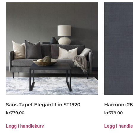
Sans Tapet Elegant Lin ST1920
Harmoni 2
kr
739.00
kr
379.00
Legg i handlekurv
Legg i handl