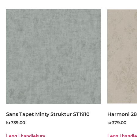
Sans Tapet Minty Struktur ST1910
Harmoni 2
kr
739.00
kr
379.00
Legg i handlekurv
Legg i handl