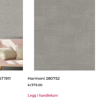
ST1911
Harmoni 280752
kr
379.00
Legg i handlekurv