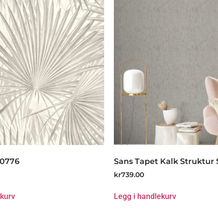
80776
Sans Tapet Kalk Struktur 
kr
739.00
ekurv
Legg i handlekurv