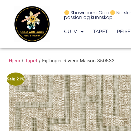
Showroom i Oslo
Norsk 
passion og kunnskap
GULV
TAPET
PEIS
Hjem
/
Tapet
/ Eijffinger Riviera Maison 350532
Salg 21%