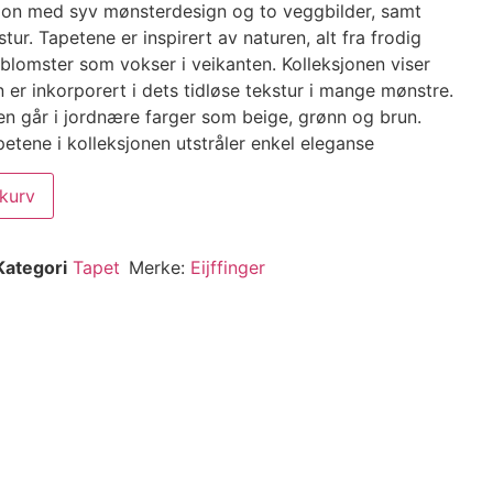
sjon med syv mønsterdesign og to veggbilder, samt
ur. Tapetene er inspirert av naturen, alt fra frodig
 blomster som vokser i veikanten. Kolleksjonen viser
lin er inkorporert i dets tidløse tekstur i mange mønstre.
en går i jordnære farger som beige, grønn og brun.
etene i kolleksjonen utstråler enkel eleganse
ekurv
Kategori
Tapet
Merke:
Eijffinger