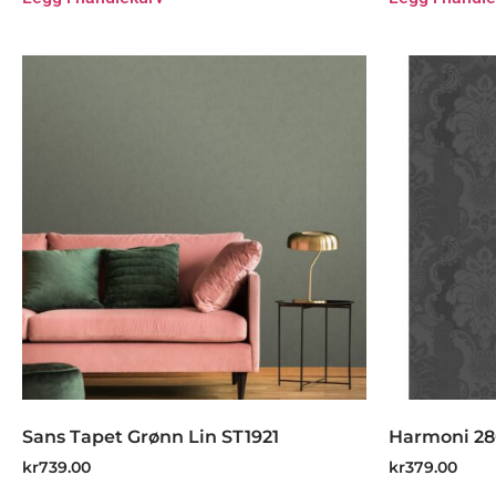
Sans Tapet Grønn Lin ST1921
Harmoni 2
kr
739.00
kr
379.00