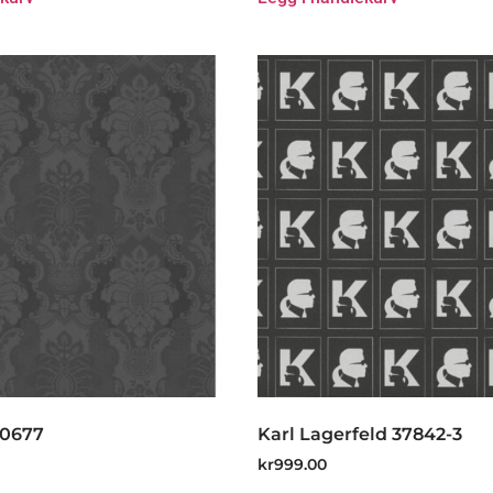
80677
Karl Lagerfeld 37842-3
kr
999.00