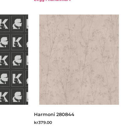
Harmoni 280844
kr
379.00