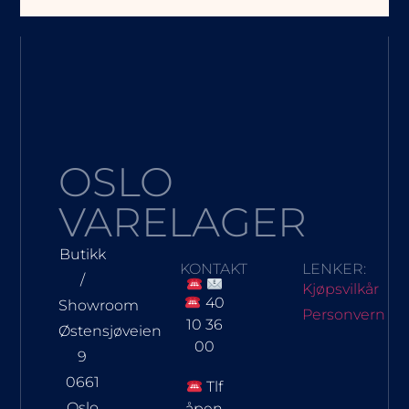
OSLO
VARELAGER
Butikk
KONTAKT
LENKER:
/
Kjøpsvilkår
40
Showroom
Personvern
10 36
Østensjøveien
00
9
0661
Tlf
Oslo
åpen