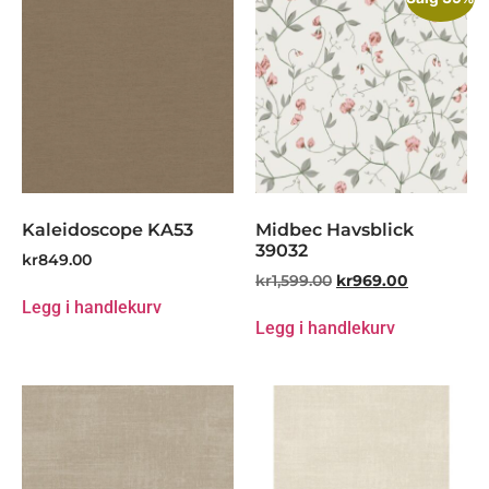
Kaleidoscope KA53
Midbec Havsblick
39032
kr
849.00
kr
1,599.00
kr
969.00
Legg i handlekurv
Legg i handlekurv