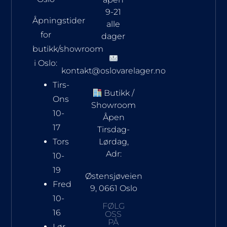
9-21
Åpningstider
alle
for
dager
butikk/showroom
i Oslo:
kontakt@oslovarelager.no
Tirs-
Butikk /
Ons
Showroom
10-
Åpen
17
Tirsdag-
Tors
Lørdag,
Adr:
10-
19
Østensjøveien
Fred
9, 0661 Oslo
10-
FØLG
16
OSS
PÅ
Lør