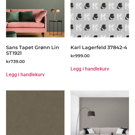
Sans Tapet Grønn Lin
Karl Lagerfeld 37842-4
ST1921
kr
999.00
kr
739.00
Legg i handlekurv
Legg i handlekurv