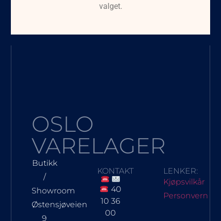
valget.
OSLO
VARELAGER
Butikk
KONTAKT
LENKER:
/
Kjøpsvilkår
40
Showroom
Personvern
10 36
Østensjøveien
00
9