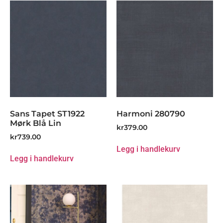
Sans Tapet ST1922
Harmoni 280790
Mørk Blå Lin
kr
379.00
kr
739.00
Legg i handlekurv
Legg i handlekurv