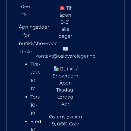
0661
Tlf
Oslo
åpen
9-21
Åpningstider
alle
for
dager
butikk/showroom
i Oslo:
kontakt@oslovarelager.no
Tirs-
Butikk /
Ons
Showroom
10-
Åpen
17
Tirsdag-
Tors
Lørdag,
Adr:
10-
19
Østensjøveien
Fred
9, 0661 Oslo
10-