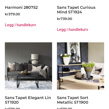
Harmoni 280752
Sans Tapet Curious
Mind ST1924
kr
379.00
kr
739.00
Legg i handlekurv
Legg i handlekurv
Sans Tapet Elegant Lin
Sans Tapet Sort
ST1920
Metallic ST1900
kr
739.00
kr
739.00