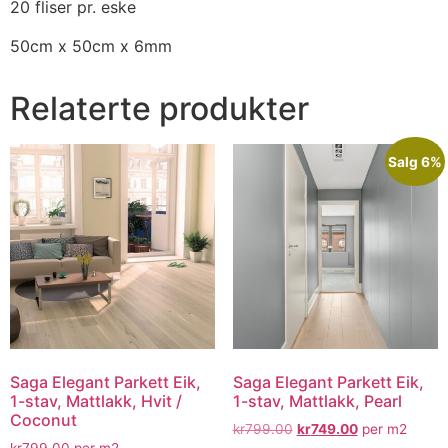
20 fliser pr. eske
50cm x 50cm x 6mm
Relaterte produkter
Salg 6%
Saga Elegant Parkett Eik,
Saga Elegant Parkett Eik,
1-stav, Mattlakk, Hvit /
1-stav, Mattlakk, Pearl
Coconut
kr
799.00
kr
749.00
per m2