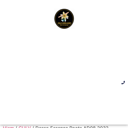
Hjem
/
GULV
/ Desso Essence Roots AD08 2032