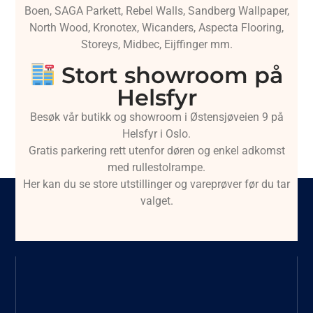
Boen, SAGA Parkett, Rebel Walls, Sandberg Wallpaper,
North Wood, Kronotex, Wicanders, Aspecta Flooring,
Storeys, Midbec, Eijffinger mm.
Stort showroom på
Helsfyr
Besøk vår butikk og showroom i Østensjøveien 9 på
Helsfyr i Oslo.
Gratis parkering rett utenfor døren og enkel adkomst
med rullestolrampe.
Her kan du se store utstillinger og vareprøver før du tar
valget.