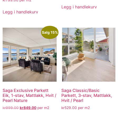
kr
799.00
per m2
Legg i handlekurv
Legg i handlekurv
Salg 15%
Saga Exclusive Parkett
Saga Classic/Basic
Eik, 1-stav, Mattlakk, Hvit /
Parkett, 3-stav, Mattlakk,
Pearl Nature
Hvit / Pearl
kr
999.00
kr
849.00
per m2
kr
529.00
per m2