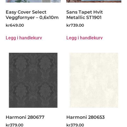
Easy Cover Select
Sans Tapet Hvit
Veggfornyer – 0,6x10m
Metallic ST1901
kr
649.00
kr
739.00
Legg i handlekurv
Legg i handlekurv
Harmoni 280677
Harmoni 280653
kr
379.00
kr
379.00