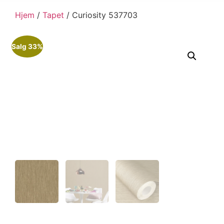
Hjem
/
Tapet
/ Curiosity 537703
Salg 33%