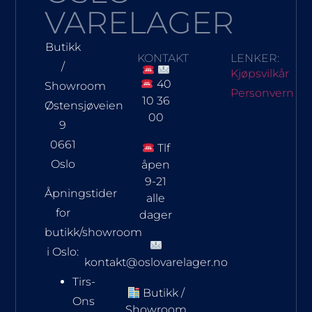
VARELAGER
Butikk
KONTAKT
LENKER:
/
Kjøpsvilkår
40
Showroom
Personvern
10 36
Østensjøveien
00
9
0661
Tlf
Oslo
åpen
9-21
Åpningstider
alle
for
dager
butikk/showroom
i Oslo:
kontakt@oslovarelager.no
Tirs-
Butikk /
Ons
Showroom