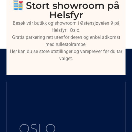
Stort showroom på
Helsfyr
Besøk vår butikk og showroom i Østensjøveien 9 på
Helsfyr i Oslo.
Gratis parkering rett utenfor døren og enkel adkomst
med rullestolrampe.
Her kan du se store utstillinger og vareprøver før du tar
valget.
OSLO