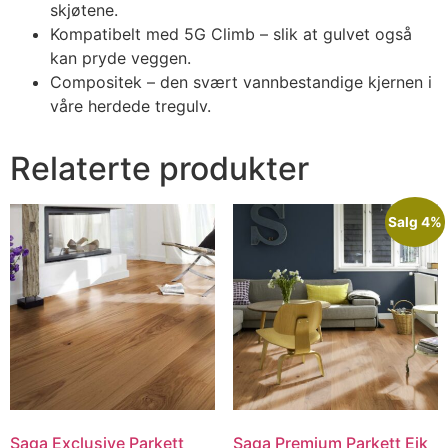
skjøtene.
Kompatibelt med 5G Climb – slik at gulvet også
kan pryde veggen.
Compositek – den svært vannbestandige kjernen i
våre herdede tregulv.
Relaterte produkter
Salg 4%
Saga Exclusive Parkett
Saga Premium Parkett Eik