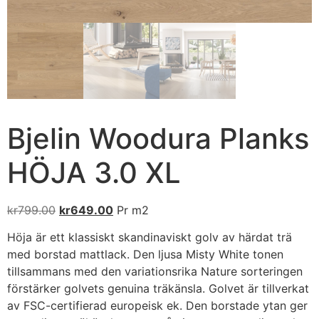
Bjelin Woodura Planks
HÖJA 3.0 XL
kr
799.00
kr
649.00
Pr m2
Höja är ett klassiskt skandinaviskt golv av härdat trä
med borstad mattlack. Den ljusa Misty White tonen
tillsammans med den variationsrika Nature sorteringen
förstärker golvets genuina träkänsla. Golvet är tillverkat
av FSC-certifierad europeisk ek. Den borstade ytan ger