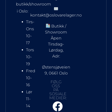
butikk/showroom
i Oslo:
kontakt@oslovarelager.no
Tirs-
Butikk /
Ons
Showroom
10-
Åpen
17
Tirsdag-
Tors
Lørdag,
Adr:
10-
19
Østensjøveien
Fred
9, 0661 Oslo
10-
FØLG
16
OSS
PÅ
Lør
SOSIALE
MEDIER:
11-
14