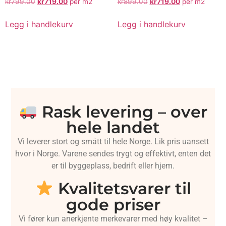
kr
799.00
kr
719.00
per m2
kr
899.00
kr
719.00
per m2
Legg i handlekurv
Legg i handlekurv
Rask levering – over
hele landet
Vi leverer stort og smått til hele Norge. Lik pris uansett
hvor i Norge. Varene sendes trygt og effektivt, enten det
er til byggeplass, bedrift eller hjem.
Kvalitetsvarer til
gode priser
Vi fører kun anerkjente merkevarer med høy kvalitet –