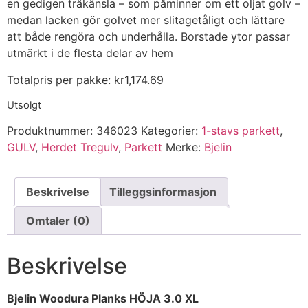
en gedigen träkänsla – som påminner om ett oljat golv –
medan lacken gör golvet mer slitagetåligt och lättare
att både rengöra och underhålla. Borstade ytor passar
utmärkt i de flesta delar av hem
Totalpris per pakke:
kr
1,174.69
Utsolgt
Produktnummer:
346023
Kategorier:
1-stavs parkett
,
GULV
,
Herdet Tregulv
,
Parkett
Merke:
Bjelin
Beskrivelse
Tilleggsinformasjon
Omtaler (0)
Beskrivelse
Bjelin Woodura Planks HÖJA 3.0 XL