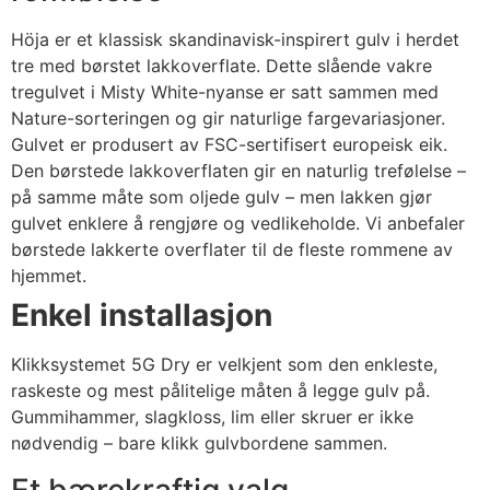
Höja er et klassisk skandinavisk-inspirert gulv i herdet
tre med børstet lakkoverflate. Dette slående vakre
tregulvet i Misty White-nyanse er satt sammen med
Nature-sorteringen og gir naturlige fargevariasjoner.
Gulvet er produsert av FSC-sertifisert europeisk eik.
Den børstede lakkoverflaten gir en naturlig trefølelse –
på samme måte som oljede gulv – men lakken gjør
gulvet enklere å rengjøre og vedlikeholde. Vi anbefaler
børstede lakkerte overflater til de fleste rommene av
hjemmet.
Enkel installasjon
Klikksystemet 5G Dry er velkjent som den enkleste,
raskeste og mest pålitelige måten å legge gulv på.
Gummihammer, slagkloss, lim eller skruer er ikke
nødvendig – bare klikk gulvbordene sammen.
Et bærekraftig valg