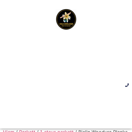
Hjem
/
Parkett
/
1-stavs parkett
/ Bjelin Woodura Planks