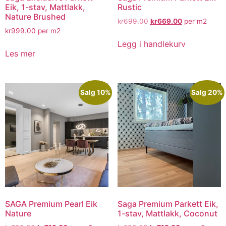
Eik, 1-stav, Mattlakk,
Rustic
Nature Brushed
kr
699.00
kr
669.00
per m2
kr
999.00
per m2
Legg i handlekurv
Les mer
Salg 10%
Salg 20%
SAGA Premium Pearl Eik
Saga Premium Parkett Eik,
Nature
1-stav, Mattlakk, Coconut