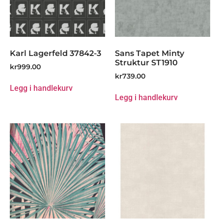
Karl Lagerfeld 37842-3
Sans Tapet Minty
Struktur ST1910
kr
999.00
kr
739.00
Legg i handlekurv
Legg i handlekurv