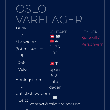
OSLO
VARELAGER
Butikk
KONTAKT
LENKER:
/
Kjøpsvilkår
40
Showroom
Personvern
10 36
Østensjøveien
00
9
0661
Tlf
Oslo
åpen
9-21
Åpningstider
alle
for
dager
butikk/showroom
i Oslo:
kontakt@oslovarelager.no