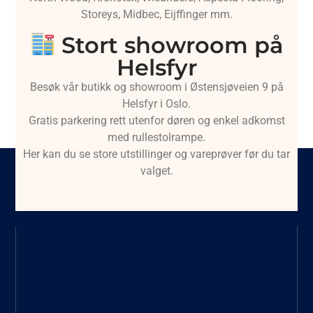
Storeys, Midbec, Eijffinger mm.
Stort showroom på
Helsfyr
Besøk vår butikk og showroom i Østensjøveien 9 på
Helsfyr i Oslo.
Gratis parkering rett utenfor døren og enkel adkomst
med rullestolrampe.
Her kan du se store utstillinger og vareprøver før du tar
valget.