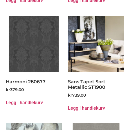
Legg i handlekurv
Legg i handlekurv
Harmoni 280677
Sans Tapet Sort
Metallic ST1900
kr
379.00
kr
739.00
Legg i handlekurv
Legg i handlekurv