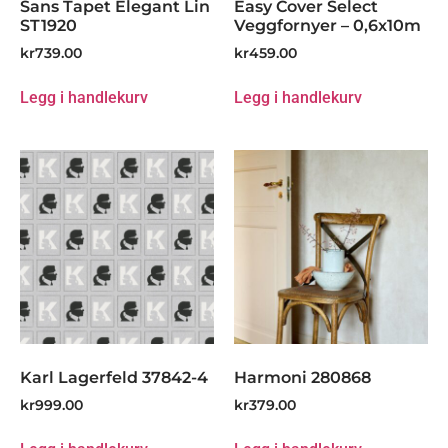
Sans Tapet Elegant Lin
Easy Cover Select
ST1920
Veggfornyer – 0,6x10m
kr
739.00
kr
459.00
Legg i handlekurv
Legg i handlekurv
Karl Lagerfeld 37842-4
Harmoni 280868
kr
999.00
kr
379.00