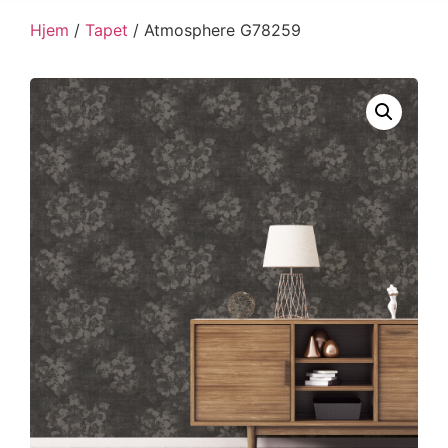
Hjem
/
Tapet
/ Atmosphere G78259