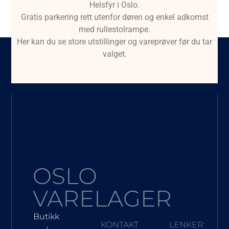
Helsfyr i Oslo.
Gratis parkering rett utenfor døren og enkel adkomst
med rullestolrampe.
Her kan du se store utstillinger og vareprøver før du tar
valget.
OSLO
VARELAGER
Butikk
KONTAKT
LENKER: