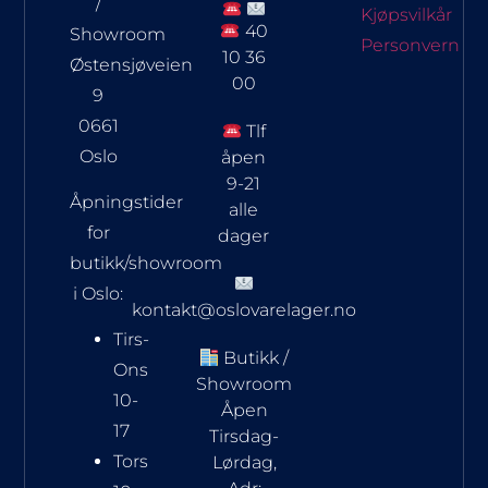
/
Kjøpsvilkår
40
Showroom
Personvern
10 36
Østensjøveien
00
9
0661
Tlf
Oslo
åpen
9-21
Åpningstider
alle
for
dager
butikk/showroom
i Oslo:
kontakt@oslovarelager.no
Tirs-
Butikk /
Ons
Showroom
10-
Åpen
17
Tirsdag-
Tors
Lørdag,