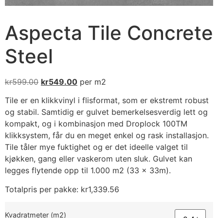
Aspecta Tile Concrete
Steel
kr
599.00
kr
549.00
per m2
Tile er en klikkvinyl i flisformat, som er ekstremt robust
og stabil. Samtidig er gulvet bemerkelsesverdig lett og
kompakt, og i kombinasjon med Droplock 100TM
klikksystem, får du en meget enkel og rask installasjon.
Tile tåler mye fuktighet og er det ideelle valget til
kjøkken, gang eller vaskerom uten sluk. Gulvet kan
legges flytende opp til 1.000 m2 (33 x 33m).
Totalpris per pakke:
kr
1,339.56
Kvadratmeter (m2)