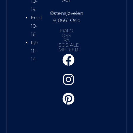
Adr:
10-
19
Østensjøveien
Fred
9, 0661 Oslo
10-
FØLG
16
OSS
PÅ
Lør
SOSIALE
MEDIER:
11-
14