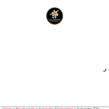
Hjem
/
Produsent
/
Aspecta Elemental
/ Aspecta Tile