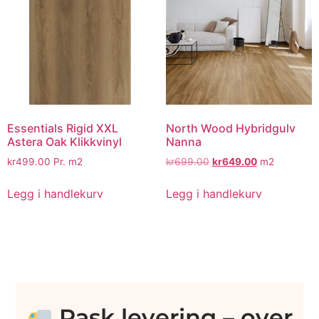
Essentials Rigid XXL
North Wood Hybridgulv
Astera Oak Klikkvinyl
Nanna
kr
499.00
Pr. m2
kr
699.00
kr
649.00
m2
Legg i handlekurv
Legg i handlekurv
Rask levering – over