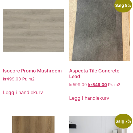
Salg 8%
Isocore Promo Mushroom
Aspecta Tile Concrete
Lead
kr
499.00
Pr. m2
kr
599.00
kr
549.00
Pr. m2
Legg i handlekurv
Legg i handlekurv
Salg 7%