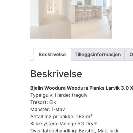
Beskrivelse
Tilleggsinformasjon
O
Beskrivelse
Bjelin Woodura Woodura Planks Larvik 3.0 
Type gulv: Herdet tregulv
Tresort: Eik
Mønster: 1-stav
Antall m2 pr pakke: 1,93 m²
Klikksystem: Välinge 5G Dry®
Overflatebehandling: Børstet, Matt lakk