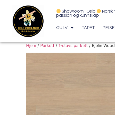
Showroom i Oslo
Norsk 
passion og kunnskap
GULV
TAPET
PEIS
Hjem
/
Parkett
/
1-stavs parkett
/ Bjelin Wood