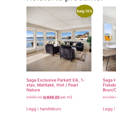
Salg 15%
Saga Exclusive Parkett Eik, 1-
Saga H
stav, Mattlakk, Hvit / Pearl
Fiskeb
Nature
Brun/
kr
999.00
kr
849.00
per m2
kr
1,199
Legg i handlekurv
Legg i