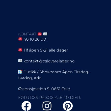
KONTAKT
40 10 36 00
Tlf åpen 9-21 alle dager
kontakt@oslovarelager.no
Butikk / Showroom Åpen Tirsdag-
Lørdag, Adr:
Østensjøveien 9, 0661 Oslo
FØLG OSS PÅ SOSIALE MEDIER: