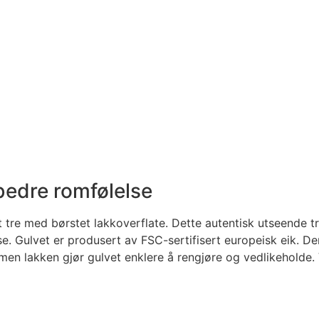
 bedre romfølelse
et tre med børstet lakkoverflate. Dette autentisk utseende
se. Gulvet er produsert av FSC-sertifisert europeisk eik. De
en lakken gjør gulvet enklere å rengjøre og vedlikeholde. V