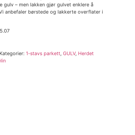
gulv – men lakken gjør gulvet enklere å
Vi anbefaler børstede og lakkerte overflater i
35.07
Kategorier:
1-stavs parkett
,
GULV
,
Herdet
lin