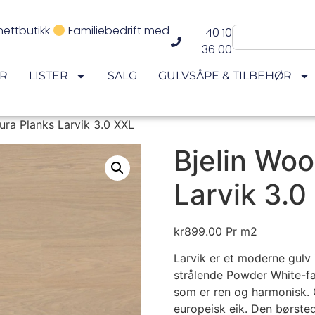
nettbutikk
Familiebedrift med
40 10
36 00
ER
LISTER
SALG
GULVSÅPE & TILBEHØR
ura Planks Larvik 3.0 XXL
Bjelin Wo
Larvik 3.0
kr
899.00
Pr m2
Larvik er et moderne gulv 
strålende Powder White-fa
som er ren og harmonisk. G
europeisk eik. Den børstede