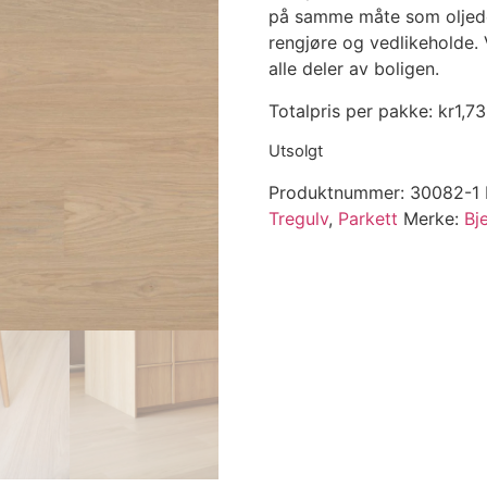
på samme måte som oljede 
rengjøre og vedlikeholde. 
alle deler av boligen.
Totalpris per pakke:
kr
1,7
Utsolgt
Produktnummer:
30082-1
Tregulv
,
Parkett
Merke:
Bje