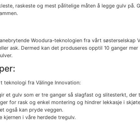
leste, raskeste og mest pålitelige måten å legge gulv på. G
 sammen.
n banebrytende Woodura-teknologien fra vårt søsterselskap Vä
re eller ask. Dermed kan det produseres opptil 10 ganger 
ulver.
per:
rt teknologi fra Välinge Innovation:
r et gulv som er tre ganger så slagfast og slitesterkt, de
er for rask og enkel montering og hindrer lekkasje i skjøt
vet også kan pryde veggen.
kjernen i våre herdede tregulv.