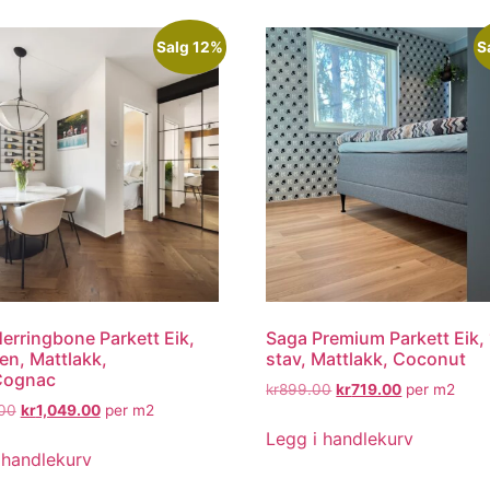
Salg 12%
S
erringbone Parkett Eik,
Saga Premium Parkett Eik, 
en, Mattlakk,
stav, Mattlakk, Coconut
Cognac
kr
899.00
kr
719.00
per m2
.00
kr
1,049.00
per m2
Legg i handlekurv
 handlekurv