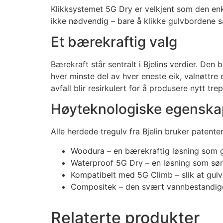
Klikksystemet 5G Dry er velkjent som den enk
ikke nødvendig – bare å klikke gulvbordene
Et bærekraftig valg
Bærekraft står sentralt i Bjelins verdier. De
hver minste del av hver eneste eik, valnøtt
avfall blir resirkulert for å produsere nytt trep
Høyteknologiske egenska
Alle herdede tregulv fra Bjelin bruker patente
Woodura – en bærekraftig løsning som gi
Waterproof 5G Dry – en løsning som sørg
Kompatibelt med 5G Climb – slik at gul
Compositek – den svært vannbestandige 
Relaterte produkter