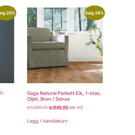
alg 20%
Salg 26%
1-
Saga Natural Parkett Eik, 1-stav,
Oljet, Brun / Sense
kr
1,299.00
kr
949.00
per m2
Legg i handlekurv