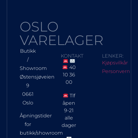
OSLO
VARELAGER
Butikk
KONTAKT
LENKER:
/
Kjøpsvilkår
40
Showroom
Personvern
10 36
Østensjøveien
00
9
0661
Tlf
Oslo
åpen
9-21
Åpningstider
alle
for
dager
butikk/showroom