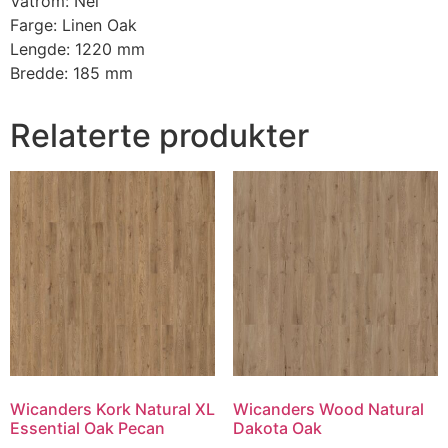
Våtrom: Nei
Farge: Linen Oak
Lengde: 1220 mm
Bredde: 185 mm
Relaterte produkter
Wicanders Kork Natural XL
Wicanders Wood Natural
Essential Oak Pecan
Dakota Oak