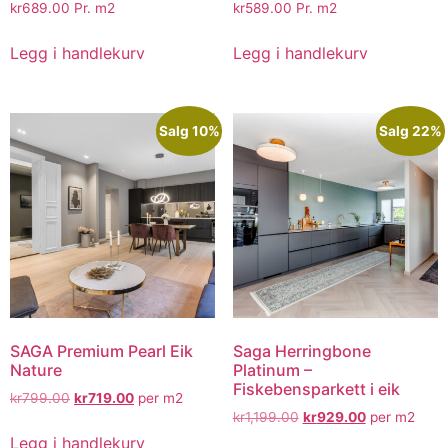
kr
689.00
Pr. m2
kr
589.00
Pr. m2
Legg i handlekurv
Legg i handlekurv
Salg 10%
Salg 22%
SAGA Premium Pearl Eik
Saga Herringbone
Nature
Platinum –
Fiskebensparkett i eik
kr
799.00
kr
719.00
per m2
kr
1,199.00
kr
929.00
per m2
Legg i handlekurv