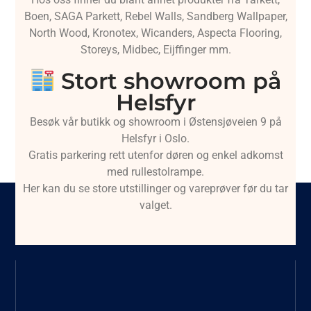
Boen, SAGA Parkett, Rebel Walls, Sandberg Wallpaper,
North Wood, Kronotex, Wicanders, Aspecta Flooring,
Storeys, Midbec, Eijffinger mm.
Stort showroom på
Helsfyr
Besøk vår butikk og showroom i Østensjøveien 9 på
Helsfyr i Oslo.
Gratis parkering rett utenfor døren og enkel adkomst
med rullestolrampe.
Her kan du se store utstillinger og vareprøver før du tar
valget.