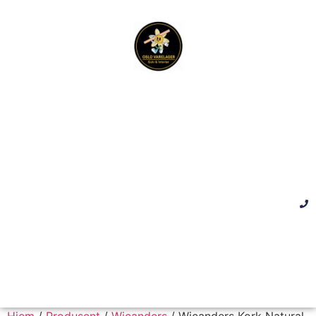
Hjem
/
Produsent
/
Wicanders
/ Wicanders Kork Natural