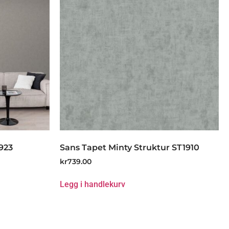
923
Sans Tapet Minty Struktur ST1910
kr
739.00
Legg i handlekurv