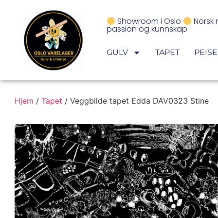
Showroom i Oslo
Norsk 
passion og kunnskap
GULV
TAPET
PEIS
Hjem
/
Tapet
/ Veggbilde tapet Edda DAV0323 Stine