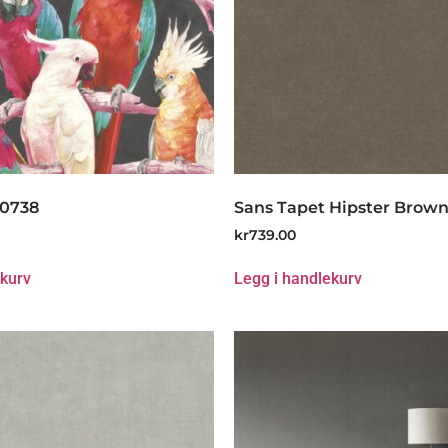
80738
Sans Tapet Hipster Brown
kr
739.00
ekurv
Legg i handlekurv