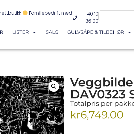
nettbutikk
Familiebedrift med
40 10
36 00
ER
LISTER
SALG
GULVSÅPE & TILBEHØR
Veggbilde
DAV0323 S
Totalpris per pak
kr
6,749.00