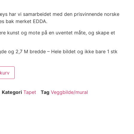
reys har vi samarbeidet med den prisvinnende norske
es bak merket EDDA.
e kunst og mote på en uventet måte, og skape et
gde og 2,7 M bredde – Hele bildet og ikke bare 1 stk
ekurv
Kategori
Tapet
Tag
Veggbilde/mural