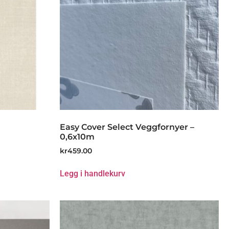
Easy Cover Select Veggfornyer –
0,6x10m
kr
459.00
Legg i handlekurv