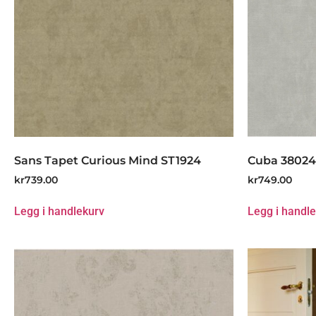
Sans Tapet Curious Mind ST1924
Cuba 38024
kr
739.00
kr
749.00
Legg i handlekurv
Legg i handl