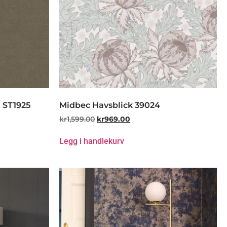
 ST1925
Midbec Havsblick 39024
kr
1,599.00
kr
969.00
Legg i handlekurv