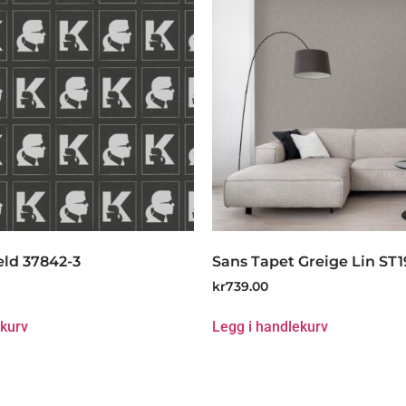
eld 37842-3
Sans Tapet Greige Lin ST1
kr
739.00
ekurv
Legg i handlekurv