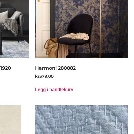
T1920
Harmoni 280882
kr
379.00
Legg i handlekurv