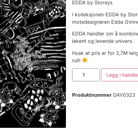
EDDA by Storeys
I kolleksjonen EDDA by Sto
motedesigneren Edda Gimn
EDDA handler om å kombiner
lekent og levende univers.
Husk at pris er for 2,7M len
rull!
Legg i handl
Produktnummer
DAV0323