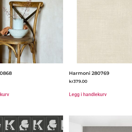
80868
Harmoni 280769
kr
379.00
ekurv
Legg i handlekurv