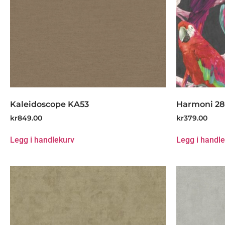
Kaleidoscope KA53
Harmoni 2
kr
849.00
kr
379.00
Legg i handlekurv
Legg i handl