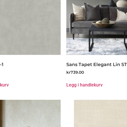
-1
Sans Tapet Elegant Lin S
kr
739.00
ekurv
Legg i handlekurv