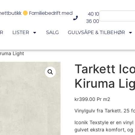
nettbutikk
Familiebedrift med
40 10
36 00
ER
LISTER
SALG
GULVSÅPE & TILBEHØR
iruma Light
Tarkett Ic
Kiruma Li
kr
399.00
Pr m2
Vinylgulv fra Tarkett. 25 fo
Iconik Texstyle er en vinyl
gulvet ekstra komfort, og 