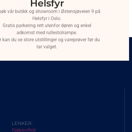
Helsfyr
søk vår butikk og showroom i Østensjøveien 9 på
Helsfyr i Oslo.
Gratis parkering rett utenfor døren og enkel
adkomst med rullestolrampe.
r kan du se store utstillinger og vareprøver før du
tar valget.
LENKER:
Kjøpsvilkår