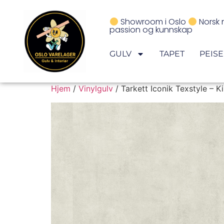
Showroom i Oslo
Norsk 
passion og kunnskap
GULV
TAPET
PEIS
Hjem
/
Vinylgulv
/ Tarkett Iconik Texstyle – K