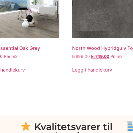
Essential Oak Grey
North Wood Hybridgulv To
00
Per m2
kr
899.00
kr
749.00
Pr. m2
 handlekurv
Legg i handlekurv
Kvalitetsvarer til