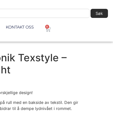
Søk
KONTAKT OSS
0
onik Texstyle –
ght
rskjellige design!
 på rull med en bakside av tekstil. Den gir
bidrar til å dempe lydnivået i rommet.