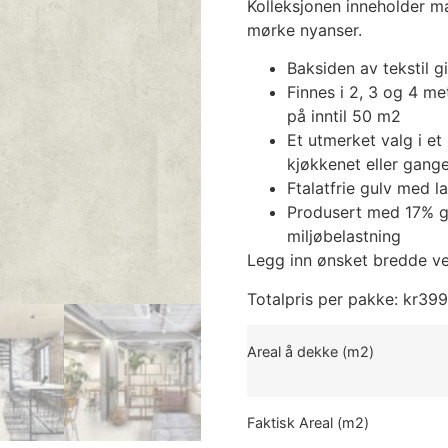
Kolleksjonen inneholder m
mørke nyanser.
Baksiden av tekstil g
Finnes i 2, 3 og 4 me
på inntil 50 m2
Et utmerket valg i et 
kjøkkenet eller gang
Ftalatfrie gulv med l
Produsert med 17% gj
miljøbelastning
Legg inn ønsket bredde ved
Totalpris per pakke:
kr
399
Areal å dekke (m2)
Faktisk Areal (m2)