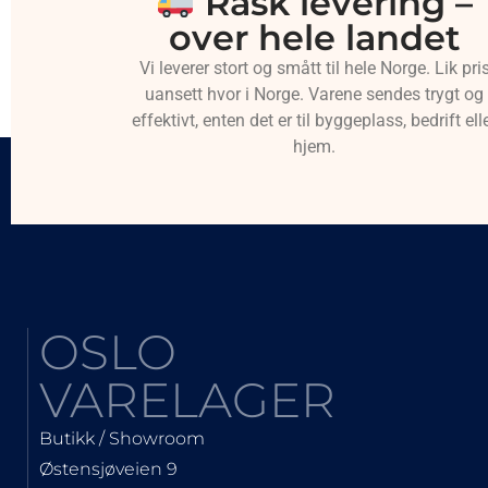
Rask levering –
over hele landet
Vi leverer stort og smått til hele Norge. Lik pri
uansett hvor i Norge. Varene sendes trygt og
effektivt, enten det er til byggeplass, bedrift ell
hjem.
OSLO
VARELAGER
Butikk / Showroom
Østensjøveien 9