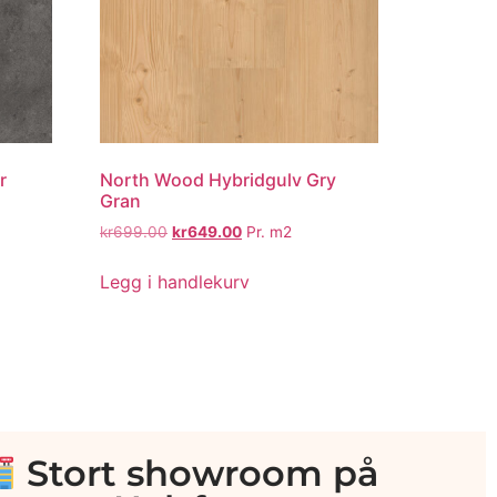
r
North Wood Hybridgulv Gry
Gran
kr
699.00
kr
649.00
Pr. m2
Legg i handlekurv
Stort showroom på