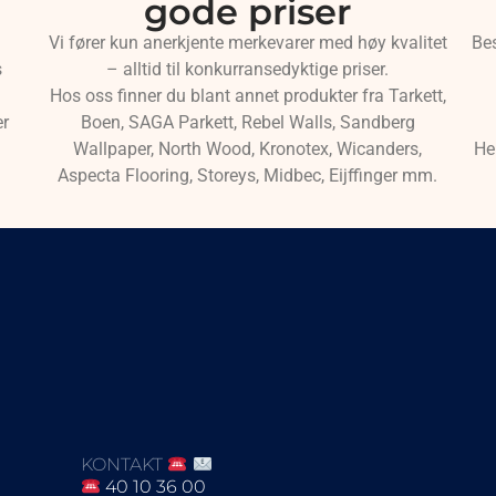
gode priser
Vi fører kun anerkjente merkevarer med høy kvalitet
Be
s
– alltid til konkurransedyktige priser.
Hos oss finner du blant annet produkter fra Tarkett,
er
Boen, SAGA Parkett, Rebel Walls, Sandberg
Wallpaper, North Wood, Kronotex, Wicanders,
He
Aspecta Flooring, Storeys, Midbec, Eijffinger mm.
KONTAKT
40 10 36 00