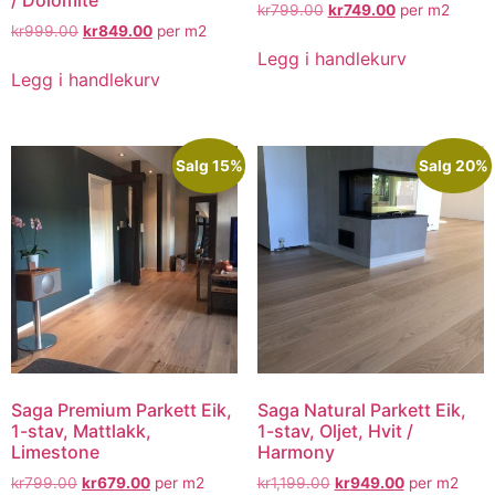
kr
799.00
kr
749.00
per m2
kr
999.00
kr
849.00
per m2
Legg i handlekurv
Legg i handlekurv
Salg 15%
Salg 20%
Saga Premium Parkett Eik,
Saga Natural Parkett Eik,
1-stav, Mattlakk,
1-stav, Oljet, Hvit /
Limestone
Harmony
kr
799.00
kr
679.00
per m2
kr
1,199.00
kr
949.00
per m2