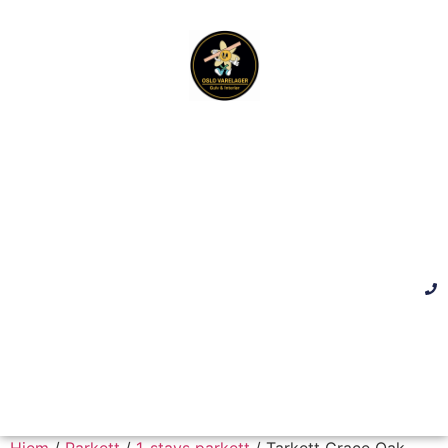
Hjem
/
Parkett
/
1-stavs parkett
/ Tarkett Grace Oak