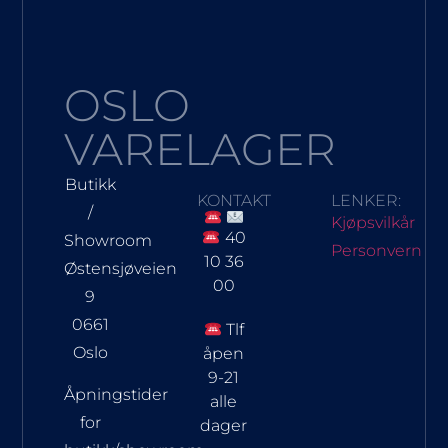
OSLO
VARELAGER
Butikk
KONTAKT
LENKER:
/
Kjøpsvilkår
40
Showroom
Personvern
10 36
Østensjøveien
00
9
0661
Tlf
Oslo
åpen
9-21
Åpningstider
alle
for
dager