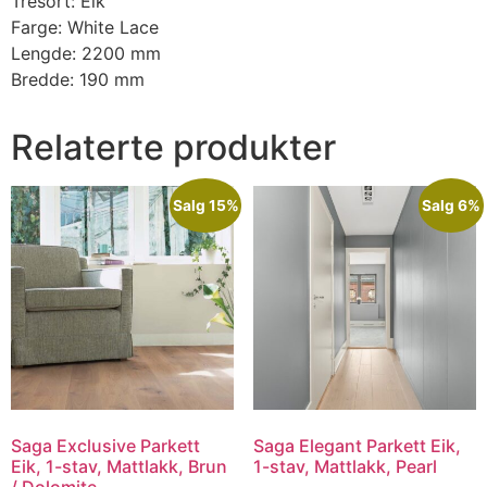
Tresort: Eik
Farge: White Lace
Lengde: 2200 mm
Bredde: 190 mm
Relaterte produkter
Salg 15%
Salg 6%
Saga Exclusive Parkett
Saga Elegant Parkett Eik,
Eik, 1-stav, Mattlakk, Brun
1-stav, Mattlakk, Pearl
/ Dolomite