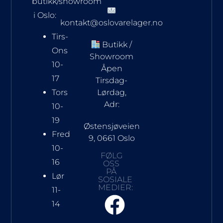
butikk/showroom
i Oslo:
kontakt@oslovarelager.no
Tirs-
Butikk /
Ons
Showroom
10-
Åpen
17
Tirsdag-
Tors
Lørdag,
Adr:
10-
19
Østensjøveien
Fred
9, 0661 Oslo
10-
FØLG
16
OSS
PÅ
Lør
SOSIALE
MEDIER:
11-
14