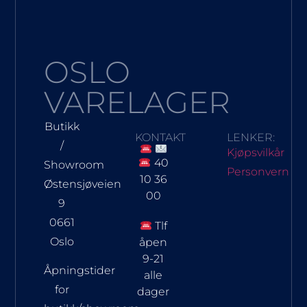
OSLO
VARELAGER
Butikk
KONTAKT
LENKER:
/
Kjøpsvilkår
40
Showroom
Personvern
10 36
Østensjøveien
00
9
0661
Tlf
Oslo
åpen
9-21
Åpningstider
alle
for
dager