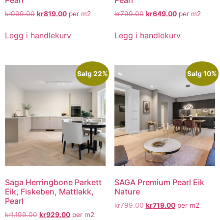
kr
999.00
kr
819.00
per m2
kr
799.00
kr
649.00
per m2
Legg i handlekurv
Legg i handlekurv
Salg 22%
Salg 10%
Saga Herringbone Parkett
SAGA Premium Pearl Eik
Eik, Fiskeben, Mattlakk,
Nature
Pearl
kr
799.00
kr
719.00
per m2
kr
1,199.00
kr
929.00
per m2