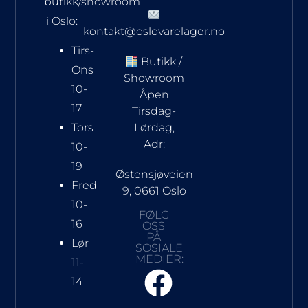
butikk/showroom
i Oslo:
kontakt@oslovarelager.no
Tirs-
Butikk /
Ons
Showroom
10-
Åpen
17
Tirsdag-
Tors
Lørdag,
Adr:
10-
19
Østensjøveien
Fred
9, 0661 Oslo
10-
FØLG
16
OSS
PÅ
Lør
SOSIALE
MEDIER:
11-
14