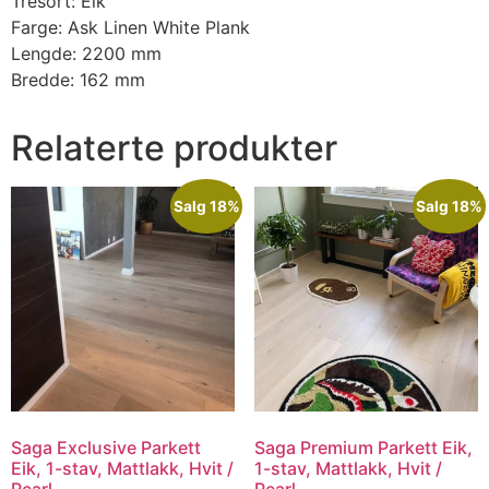
Tresort: Eik
Farge: Ask Linen White Plank
Lengde: 2200 mm
Bredde: 162 mm
Relaterte produkter
Salg 18%
Salg 18%
Saga Exclusive Parkett
Saga Premium Parkett Eik,
Eik, 1-stav, Mattlakk, Hvit /
1-stav, Mattlakk, Hvit /
Pearl
Pearl