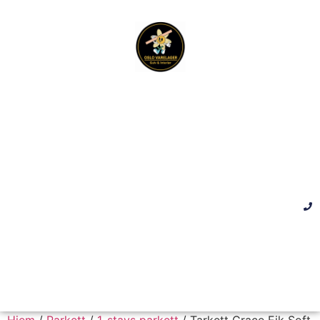
Hjem
/
Parkett
/
1-stavs parkett
/ Tarkett Grace Eik Soft