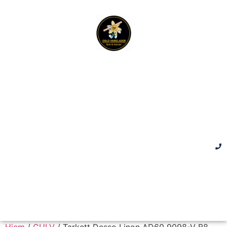
Hjem
/
GULV
/ Tarkett Desso Linon AD60 9098-V B8