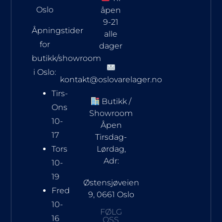
Oslo
åpen
9-21
Åpningstider
alle
for
dager
butikk/showroom
i Oslo:
kontakt@oslovarelager.no
Tirs-
Butikk /
Ons
Showroom
10-
Åpen
17
Tirsdag-
Tors
Lørdag,
Adr:
10-
19
Østensjøveien
Fred
9, 0661 Oslo
10-
FØLG
16
OSS