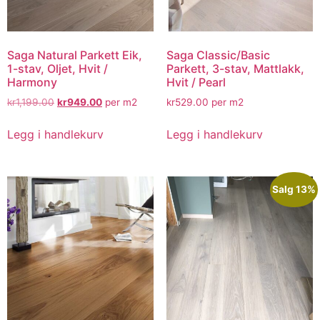
Saga Natural Parkett Eik,
Saga Classic/Basic
1-stav, Oljet, Hvit /
Parkett, 3-stav, Mattlakk,
Harmony
Hvit / Pearl
kr
1,199.00
kr
949.00
per m2
kr
529.00
per m2
Legg i handlekurv
Legg i handlekurv
Salg 13%