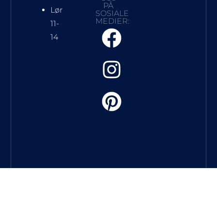
PÅ
Lør
SOSIALE
MEDIER:
11-
14