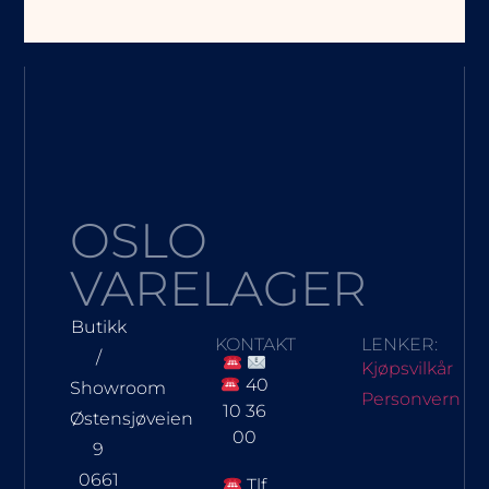
OSLO
VARELAGER
Butikk
KONTAKT
LENKER:
/
Kjøpsvilkår
40
Showroom
Personvern
10 36
Østensjøveien
00
9
0661
Tlf