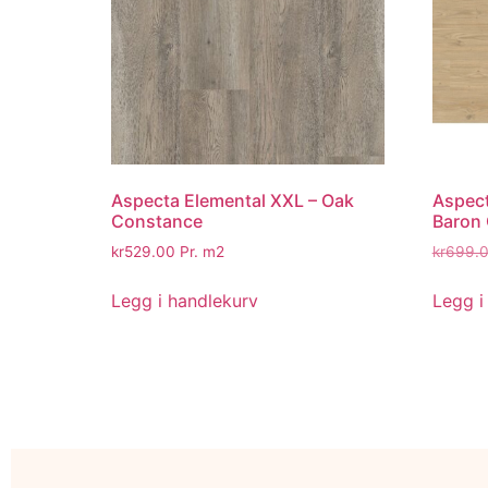
Aspecta Elemental XXL – Oak
Aspect
Constance
Baron
kr
529.00
Pr. m2
kr
699.
Legg i handlekurv
Legg i