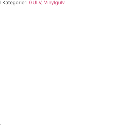
1
Kategorier:
GULV
,
Vinylgulv
r