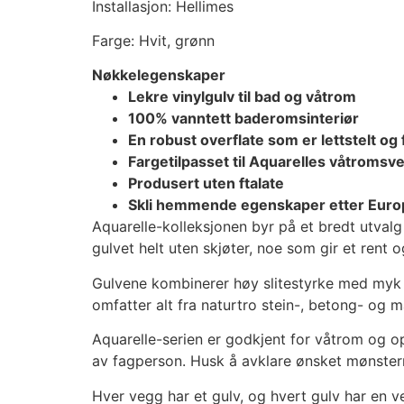
Installasjon: Hellimes
Farge: Hvit, grønn
Nøkkelegenskaper
Lekre vinylgulv til bad og våtrom
100% vanntett baderomsinteriør
En robust overflate som er lettstelt og
Fargetilpasset til Aquarelles våtromsv
Produsert uten ftalate
Skli hemmende egenskaper etter Euro
Aquarelle-kolleksjonen byr på et bredt utval
gulvet helt uten skjøter, noe som gir et rent o
Gulvene kombinerer høy slitestyrke med myk k
omfatter alt fra naturtro stein-, betong- og 
Aquarelle-serien er godkjent for våtrom og opp
av fagperson. Husk å avklare ønsket mønsterre
Hver vegg har et gulv, og hvert gulv har en v