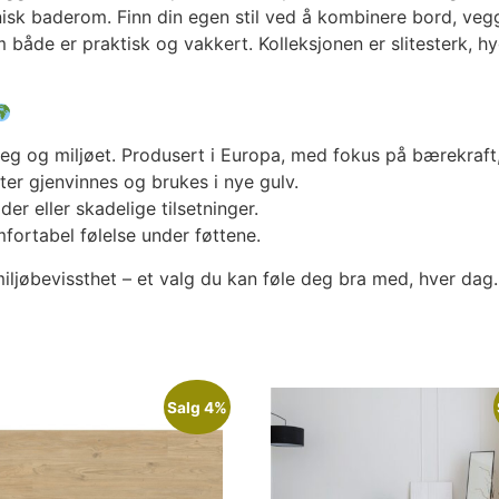
isk baderom. Finn din egen stil ved å kombinere bord, vegg
m både er praktisk og vakkert. Kolleksjonen er slitesterk, hy
g og miljøet. Produsert i Europa, med fokus på bærekraft, 
ter gjenvinnes og brukes i nye gulv.
der eller skadelige tilsetninger.
ortabel følelse under føttene.
ljøbevissthet – et valg du kan føle deg bra med, hver dag.
Salg 4%