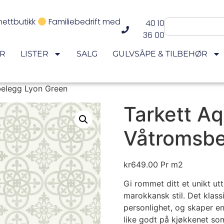
nettbutikk
Familiebedrift med
40 10
36 00
ER
LISTER
SALG
GULVSÅPE & TILBEHØR
belegg Lyon Green
Tarkett Aq
Våtromsbe
kr
649.00
Pr m2
Gi rommet ditt et unikt ut
marokkansk stil. Det klas
personlighet, og skaper e
like godt på kjøkkenet so