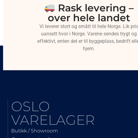
Rask levering –
over hele landet
Vi leverer stort og smått til hele Norge. Lik pri
uansett hvor i Norge. Varene sendes trygt og
effektivt, enten det er til byggeplass, bedrift ell
hjem.
OSLO
VARELAGER
Butikk / Showroom