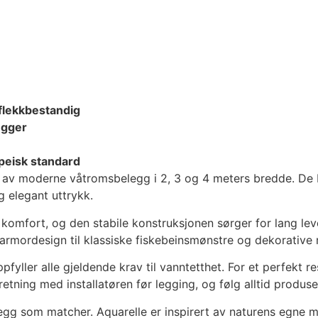
 flekkbestandig
egger
peisk standard
g av moderne våtromsbelegg i 2, 3 og 4 meters bredde. De b
g elegant uttrykk.
omfort, og den stabile konstruksjonen sørger for lang lev
marmordesign til klassiske fiskebeinsmønstre og dekorative m
fyller alle gjeldende krav til vanntetthet. For et perfekt r
tning med installatøren før legging, og følg alltid produs
egg som matcher. Aquarelle er inspirert av naturens egne m