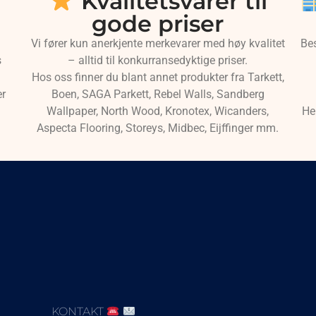
Kvalitetsvarer til
gode priser
Vi fører kun anerkjente merkevarer med høy kvalitet
Be
s
– alltid til konkurransedyktige priser.
Hos oss finner du blant annet produkter fra Tarkett,
er
Boen, SAGA Parkett, Rebel Walls, Sandberg
Wallpaper, North Wood, Kronotex, Wicanders,
He
Aspecta Flooring, Storeys, Midbec, Eijffinger mm.
KONTAKT