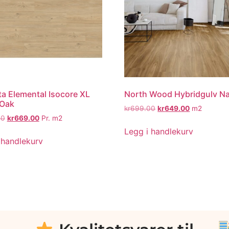
a Elemental Isocore XL
North Wood Hybridgulv N
 Oak
kr
699.00
kr
649.00
m2
00
kr
669.00
Pr. m2
Legg i handlekurv
 handlekurv