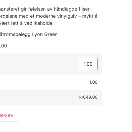
steret gir følelsen av håndlagde fliser,
fordelene med et moderne vinylgulv – mykt å
vært lett å vedlikeholde.
 Våtromsbelegg Lyon Green
.00
1.00
kr649.00
lekurv