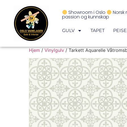
Showroom i Oslo
Norsk 
passion og kunnskap
GULV
TAPET
PEIS
Hjem
/
Vinylgulv
/ Tarkett Aquarelle Våtroms