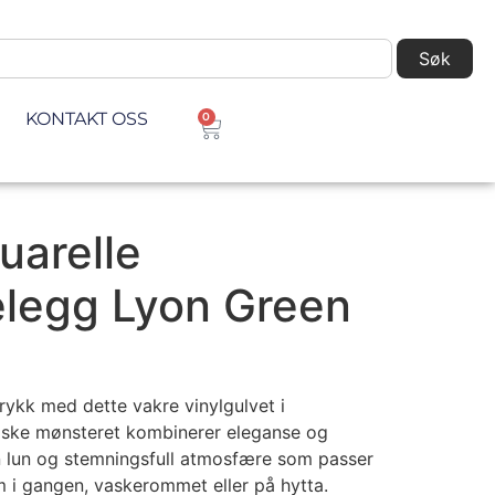
Søk
KONTAKT OSS
0
uarelle
legg Lyon Green
trykk med dette vakre vinylgulvet i
siske mønsteret kombinerer eleganse og
n lun og stemningsfull atmosfære som passer
m i gangen, vaskerommet eller på hytta.