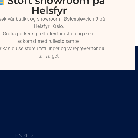
Stort showroom på
Helsfyr
søk vår butikk og showroom i Østensjøveien 9 på
Helsfyr i Oslo.
Gratis parkering rett utenfor døren og enkel
adkomst med rullestolrampe.
r kan du se store utstillinger og vareprøver før du
tar valget.
LENKER: