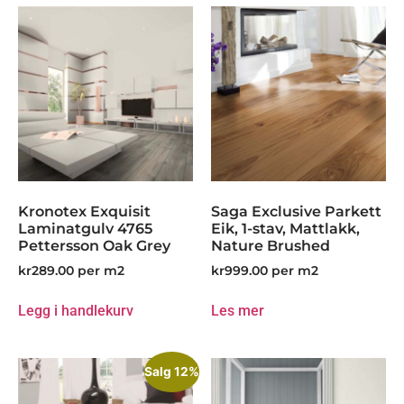
Kronotex Exquisit
Saga Exclusive Parkett
Laminatgulv 4765
Eik, 1-stav, Mattlakk,
Pettersson Oak Grey
Nature Brushed
kr
289.00
per m2
kr
999.00
per m2
Legg i handlekurv
Les mer
Salg 12%