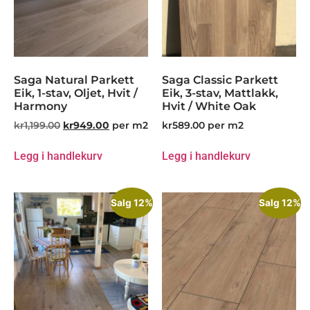
Saga Natural Parkett
Saga Classic Parkett
Eik, 1-stav, Oljet, Hvit /
Eik, 3-stav, Mattlakk,
Harmony
Hvit / White Oak
kr
1,199.00
kr
949.00
per m2
kr
589.00
per m2
Legg i handlekurv
Legg i handlekurv
Salg 12%
Salg 12%