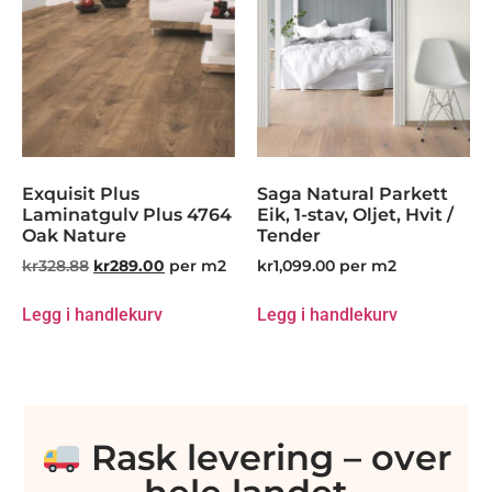
Exquisit Plus
Saga Natural Parkett
Laminatgulv Plus 4764
Eik, 1-stav, Oljet, Hvit /
Oak Nature
Tender
kr
328.88
kr
289.00
per m2
kr
1,099.00
per m2
Legg i handlekurv
Legg i handlekurv
Rask levering – over