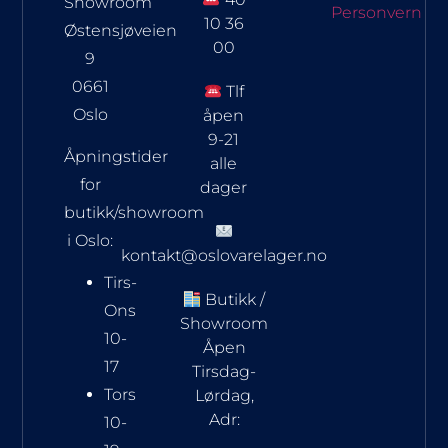
Showroom
Personvern
10 36
Østensjøveien
00
9
0661
Tlf
Oslo
åpen
9-21
Åpningstider
alle
for
dager
butikk/showroom
i Oslo:
kontakt@oslovarelager.no
Tirs-
Butikk /
Ons
Showroom
10-
Åpen
17
Tirsdag-
Tors
Lørdag,
Adr:
10-