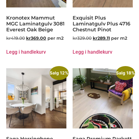
Kronotex Mammut
Exquisit Plus
MGC Laminatgulv 3081
Laminatgulv Plus 4716
Everest Oak Beige
Chestnut Pinot
kr
419.00
kr
369.00
per m2
kr
329.00
kr
289.11
per m2
Legg i handlekurv
Legg i handlekurv
Salg 12%
Salg 18%
Saga Herringbone
Saga Premium Parkett