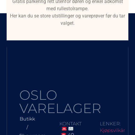
Gratis parkering rett utenfor døren og enkel adkomst
med rullestolrampe.
Her kan du se store utstillinger og vareprøver før du tar
valget.
OSLO
VARELAGER
Butikk
KONTAKT
LENKER:
/
Kjøpsvilkår
40