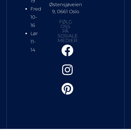
19
Østensjøveien
Fred
9, 0661 Oslo
10-
FØLG
16
OSS
PÅ
Lør
SOSIALE
MEDIER:
11-
14