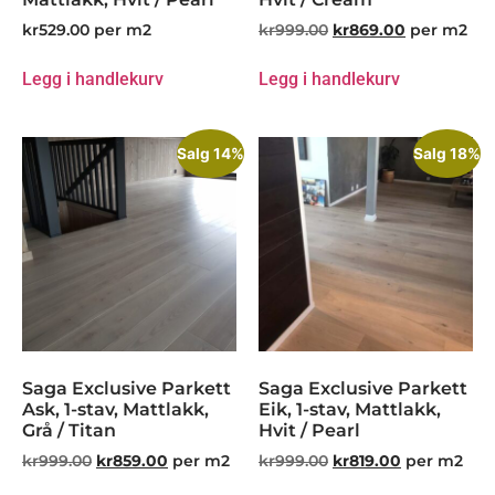
kr
529.00
per m2
kr
999.00
kr
869.00
per m2
Legg i handlekurv
Legg i handlekurv
Salg 14%
Salg 18%
Saga Exclusive Parkett
Saga Exclusive Parkett
Ask, 1-stav, Mattlakk,
Eik, 1-stav, Mattlakk,
Grå / Titan
Hvit / Pearl
kr
999.00
kr
859.00
per m2
kr
999.00
kr
819.00
per m2