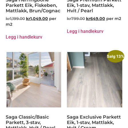
Parkett Eik, Fiskeben,
Eik, 1-stav, Mattlakk,
Mattlakk, Brun/Cognac
Hvit / Pearl
kr
1,199.00
kr
1,049.00
per
kr
799.00
kr
649.00
per m2
m2
Legg i handlekurv
Legg i handlekurv
Salg 13%
Saga Classic/Basic
Saga Exclusive Parkett
Parkett, 3-stav,
Eik, 1-stav, Mattlakk,
Mattlakk, Hvit / Pearl
Hvit / Cream