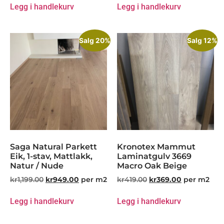
Legg i handlekurv
Legg i handlekurv
Salg 20%
Salg 12%
Saga Natural Parkett
Kronotex Mammut
Eik, 1-stav, Mattlakk,
Laminatgulv 3669
Natur / Nude
Macro Oak Beige
kr
1,199.00
kr
949.00
per m2
kr
419.00
kr
369.00
per m2
Legg i handlekurv
Legg i handlekurv