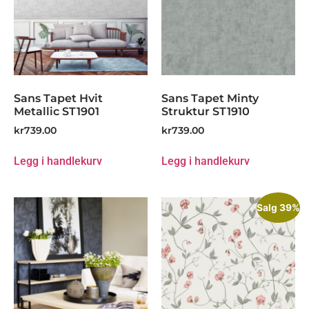
Sans Tapet Hvit
Sans Tapet Minty
Metallic ST1901
Struktur ST1910
kr
739.00
kr
739.00
Legg i handlekurv
Legg i handlekurv
Salg 39%