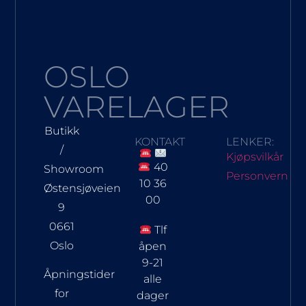
OSLO
VARELAGER
Butikk
KONTAKT
LENKER:
/
Kjøpsvilkår
40
Showroom
Personvern
10 36
Østensjøveien
00
9
0661
Tlf
Oslo
åpen
9-21
Åpningstider
alle
for
dager