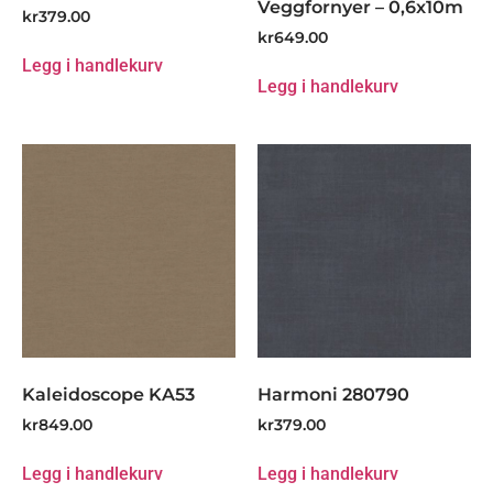
Veggfornyer – 0,6x10m
kr
379.00
kr
649.00
Legg i handlekurv
Legg i handlekurv
Kaleidoscope KA53
Harmoni 280790
kr
849.00
kr
379.00
Legg i handlekurv
Legg i handlekurv