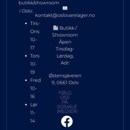
butikk/showroom
i Oslo:
kontakt@oslovarelager.no
Tirs-
Butikk /
Ons
Showroom
10-
Åpen
17
Tirsdag-
Tors
Lørdag,
Adr:
10-
19
Østensjøveien
Fred
9, 0661 Oslo
10-
FØLG
16
OSS
PÅ
Lør
SOSIALE
MEDIER:
11-
14