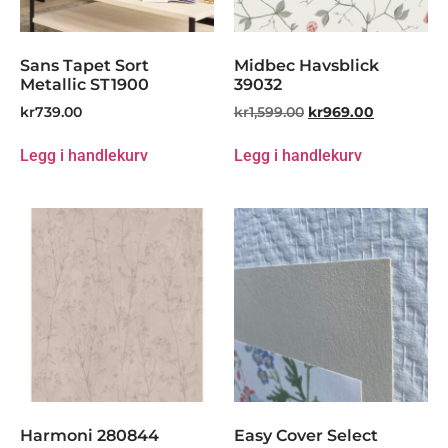
Sans Tapet Sort
Midbec Havsblick
Metallic ST1900
39032
kr
739.00
kr
1,599.00
kr
969.00
Legg i handlekurv
Legg i handlekurv
Harmoni 280844
Easy Cover Select