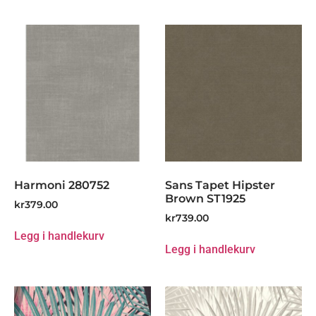
Harmoni 280752
Sans Tapet Hipster
Brown ST1925
kr
379.00
kr
739.00
Legg i handlekurv
Legg i handlekurv