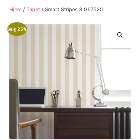
Hjem
/
Tapet
/ Smart Stripes 3 G67520
Salg 25%