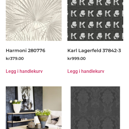
Harmoni 280776
Karl Lagerfeld 37842-3
kr
379.00
kr
999.00
Legg i handlekurv
Legg i handlekurv