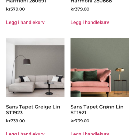
Harmoni 280691
Harmoni 280868
kr
379.00
kr
379.00
Legg i handlekurv
Legg i handlekurv
Sans Tapet Greige Lin
Sans Tapet Grønn Lin
ST1923
ST1921
kr
739.00
kr
739.00
Legg i handlekurv
Legg i handlekurv