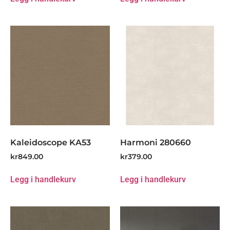
Kaleidoscope KA53
Harmoni 280660
kr
849.00
kr
379.00
Legg i handlekurv
Legg i handlekurv