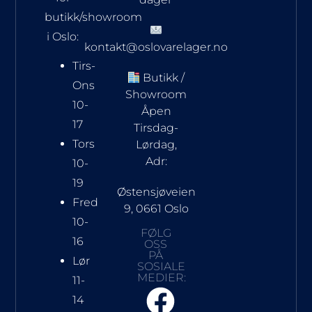
butikk/showroom
i Oslo:
kontakt@oslovarelager.no
Tirs-
Butikk /
Ons
Showroom
10-
Åpen
17
Tirsdag-
Tors
Lørdag,
Adr:
10-
19
Østensjøveien
Fred
9, 0661 Oslo
10-
FØLG
16
OSS
PÅ
Lør
SOSIALE
MEDIER:
11-
14