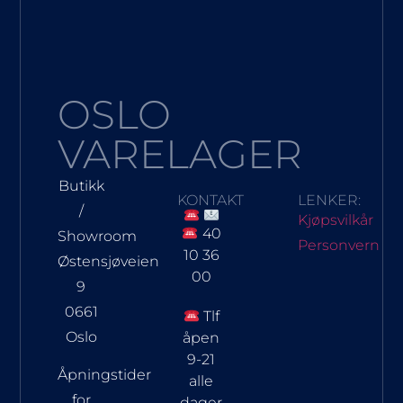
OSLO
VARELAGER
Butikk
KONTAKT
LENKER:
/
Kjøpsvilkår
40
Showroom
Personvern
10 36
Østensjøveien
00
9
0661
Tlf
Oslo
åpen
9-21
Åpningstider
alle
for
dager