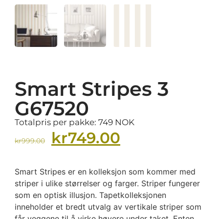
Smart Stripes 3
G67520
Totalpris per pakke: 749 NOK
kr
749.00
kr
999.00
Smart Stripes er en kolleksjon som kommer med
striper i ulike størrelser og farger. Striper fungerer
som en optisk illusjon. Tapetkolleksjonen
inneholder et bredt utvalg av vertikale striper som
får veggene til å virke høyere under taket. Enten