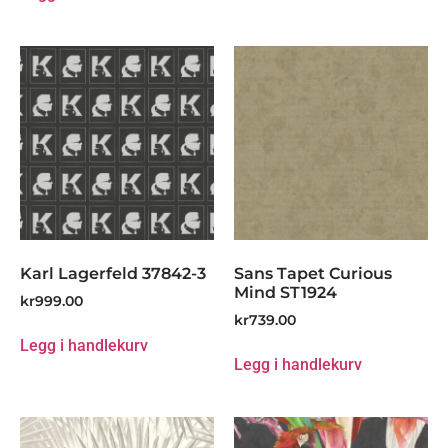
Karl Lagerfeld 37842-3
Sans Tapet Curious
Mind ST1924
kr
999.00
kr
739.00
Legg i handlekurv
Legg i handlekurv