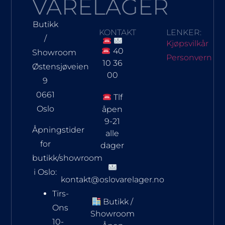
VARELAGER
Butikk
KONTAKT
LENKER:
/
Kjøpsvilkår
40
Showroom
Personvern
10 36
Østensjøveien
00
9
0661
Tlf
Oslo
åpen
9-21
Åpningstider
alle
for
dager
butikk/showroom
i Oslo:
kontakt@oslovarelager.no
Tirs-
Butikk /
Ons
Showroom
10-