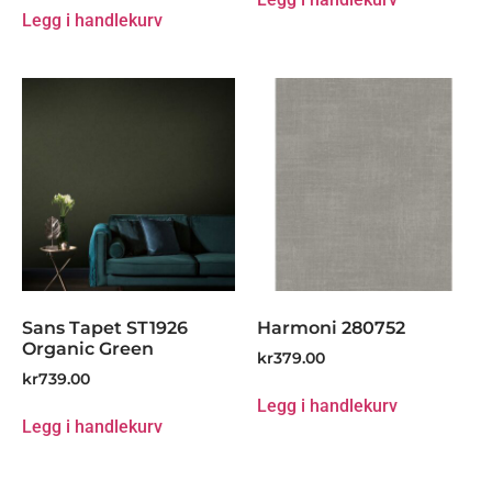
Legg i handlekurv
Sans Tapet ST1926
Harmoni 280752
Organic Green
kr
379.00
kr
739.00
Legg i handlekurv
Legg i handlekurv