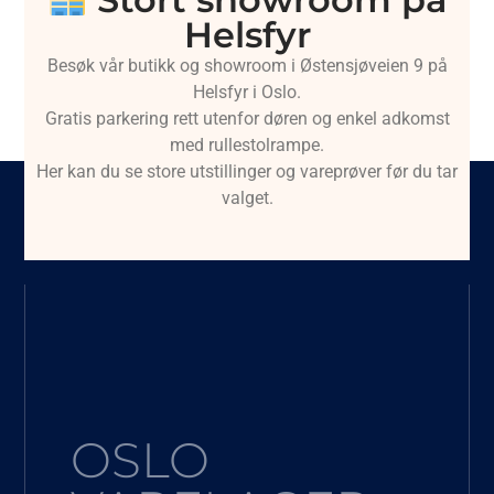
Helsfyr
Besøk vår butikk og showroom i Østensjøveien 9 på
Helsfyr i Oslo.
Gratis parkering rett utenfor døren og enkel adkomst
med rullestolrampe.
Her kan du se store utstillinger og vareprøver før du tar
valget.
OSLO