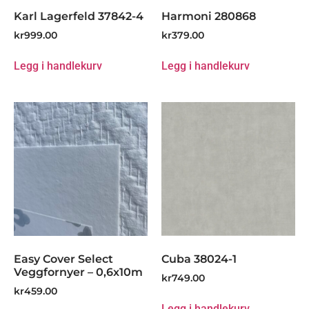
Karl Lagerfeld 37842-4
Harmoni 280868
kr
999.00
kr
379.00
Legg i handlekurv
Legg i handlekurv
Easy Cover Select
Cuba 38024-1
Veggfornyer – 0,6x10m
kr
749.00
kr
459.00
Legg i handlekurv