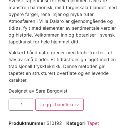
Svensk tapetkunst for hele hjemmet. Delikate
mønstre i harmonisk, mild fargeskala blandet med
dypere farger, rene linjer og myke ruter.
Atmosfæren i Villa Dalarö er gjennomgående og
tidløs, fylt med elementer av sentimentale verdier
og historie. Velkommen inn og botaniser i svensk
tapetkunst for hele hjemmet ditt.
Vakkert håndmalte grener med litchi-frukter i et
hav av små blader. Et tidløst design laget med en
tradisjonell trykkteknikk. Denne metoden gir
tapetet en strukturert overflate og en levende
karakter.
Designet av Sara Bergqvist
Legg i handlekurv
Produktnummer
S10192
Kategori
Tapet