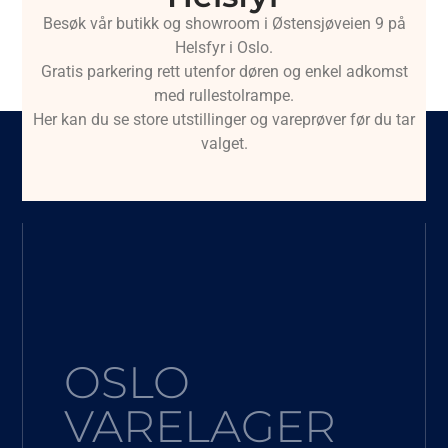
Besøk vår butikk og showroom i Østensjøveien 9 på
Helsfyr i Oslo.
Gratis parkering rett utenfor døren og enkel adkomst
med rullestolrampe.
Her kan du se store utstillinger og vareprøver før du tar
valget.
OSLO
VARELAGER