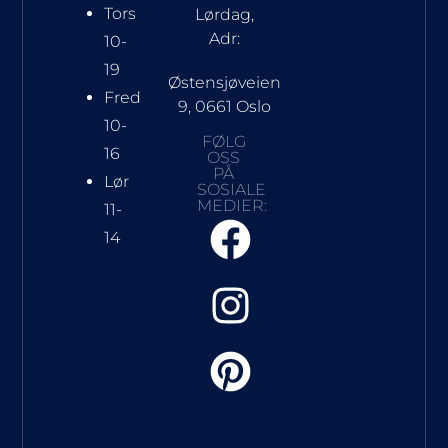
Tors
Lørdag,
Adr:
10-
19
Østensjøveien
Fred
9, 0661 Oslo
10-
FØLG
16
OSS
PÅ
Lør
SOSIALE
MEDIER:
11-
14