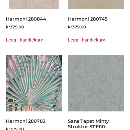
Harmoni 280844
Harmoni 280745
kr
379.00
kr
379.00
Legg i handlekurv
Legg i handlekurv
Harmoni 280783
Sans Tapet Minty
Struktur ST1910
kr
379.00