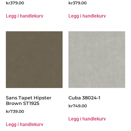
kr
379.00
kr
379.00
Legg i handlekurv
Legg i handlekurv
Sans Tapet Hipster
Cuba 38024-1
Brown ST1925
kr
749.00
kr
739.00
Legg i handlekurv
Legg i handlekurv