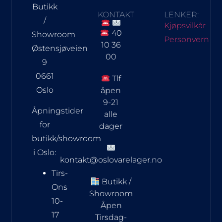
Butikk
KONTAKT
LENKER:
/
Kjøpsvilkår
40
Showroom
Personvern
10 36
Østensjøveien
00
9
0661
Tlf
Oslo
åpen
9-21
Åpningstider
alle
for
dager
butikk/showroom
i Oslo:
kontakt@oslovarelager.no
Tirs-
Butikk /
Ons
Showroom
10-
Åpen
17
Tirsdag-