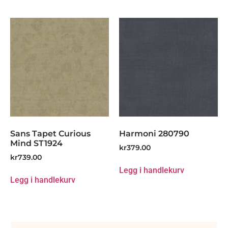
Sans Tapet Curious
Harmoni 280790
Mind ST1924
kr
379.00
kr
739.00
Legg i handlekurv
Legg i handlekurv