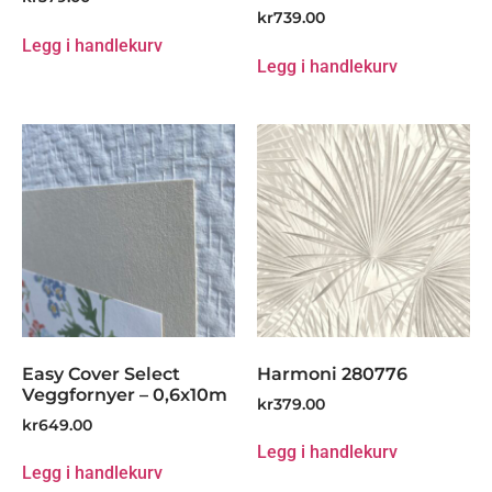
kr
739.00
Legg i handlekurv
Legg i handlekurv
Easy Cover Select
Harmoni 280776
Veggfornyer – 0,6x10m
kr
379.00
kr
649.00
Legg i handlekurv
Legg i handlekurv