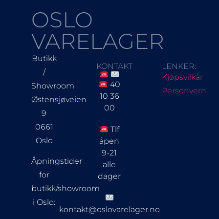
OSLO
VARELAGER
Butikk
KONTAKT
LENKER:
/
Kjøpsvilkår
40
Showroom
Personvern
10 36
Østensjøveien
00
9
0661
Tlf
Oslo
åpen
9-21
Åpningstider
alle
for
dager
butikk/showroom
i Oslo:
kontakt@oslovarelager.no