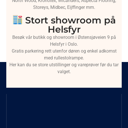
North Wood, Kronotex, Wicanders, Aspecta Flooring,
Storeys, Midbec, Eijffinger mm.
Stort showroom på
Helsfyr
Besøk vår butikk og showroom i Østensjøveien 9 på
Helsfyr i Oslo.
Gratis parkering rett utenfor døren og enkel adkomst
med rullestolrampe.
Her kan du se store utstillinger og vareprøver før du tar
valget.