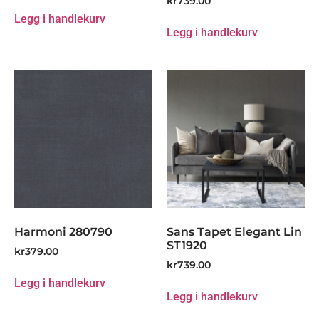
kr
739.00
Legg i handlekurv
Legg i handlekurv
Harmoni 280790
Sans Tapet Elegant Lin
ST1920
kr
379.00
kr
739.00
Legg i handlekurv
Legg i handlekurv