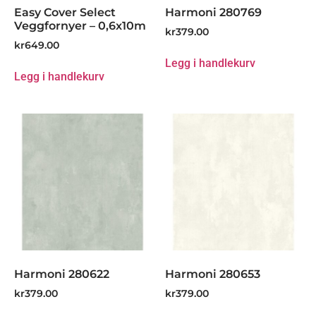
Easy Cover Select
Harmoni 280769
Veggfornyer – 0,6x10m
kr
379.00
kr
649.00
Legg i handlekurv
Legg i handlekurv
Harmoni 280622
Harmoni 280653
kr
379.00
kr
379.00